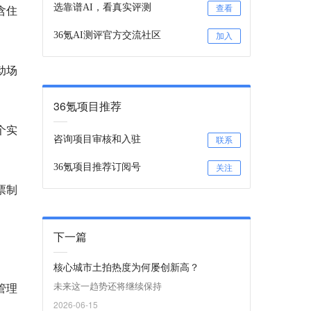
含住
选靠谱AI，看真实评测
查看
36氪AI测评官方交流社区
加入
动场
36氪项目推荐
个实
咨询项目审核和入驻
联系
36氪项目推荐订阅号
关注
票制
下一篇
核心城市土拍热度为何屡创新高？
未来这一趋势还将继续保持
管理
2026-06-15