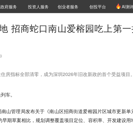
创投发布
项目推荐
核心服务
LP源计划
政府服务
投资人服务
创业者服务
创投平台
AI测
36氪Pro
VClub
VClub投资机构库
创投氪堂
城市之窗
投资机构职位推介
企业入驻
投资人认证
地 招商蛇口南山爱榕园吃上第一
9
住房指标全部清零，成为深圳2026年旧改新政的首个受益项目
快列车。
局南山管理局发布关于《南山区招商街道爱榕园片区城市更新单
出的早期草案相比，规划调整覆盖项目定位、容积率、开发建设用