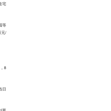
住宅
。
园等
元/
，8
当日
划草