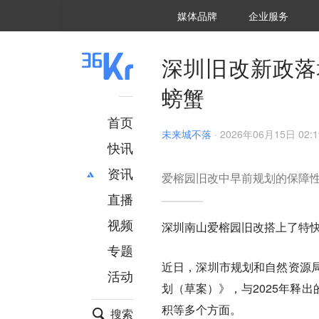
36氪Auto
数字时氪
企业号
未来消费
智能涌现
未来城市
启动Power on
媒体品牌
企业服务
企服点评
36氪出海
36氪研究院
潮生TIDE
36氪企服点评
36Kr研究院
36氪财经
职场bonus
36碳
后浪研究所
36Kr创新咨询
暗涌Waves
硬氪
氪睿研究院
深圳旧改新政落
螃蟹
首页
未来城不落
·
2026年06月15日 02:1
快讯
资讯
爱榕园旧改中早前规划的保障性
直播
最新
推荐
创投
财经
视频
深圳南山爱榕园旧改搭上了特
汽车
AI
专题
科技
项目推荐
近日，深圳市规划和自然资源
活动
专精特新
安徽
划（草案）》，与2025年释
积等多个方面。
搜索