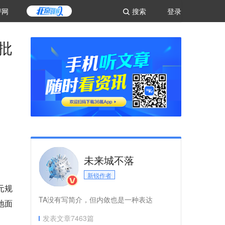
评网
搜索
登录
批
。
未来城不落
新锐作者
元规
TA没有写简介，但内敛也是一种表达
地面
发表文章
7463
篇