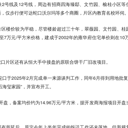
2号线及12号线，周边有招商四海臻邸、文竹园、榆桂小区等
面，仅步行便可达蛇口沃尔玛等多个商圈，片区内教育名校环伺
片区楼价较为平稳，尽管楼龄超过三十年，翠薇园、文竹园、桂
7万元/平方米价格，建成于2002年的雍华府住宅单价则在10万
蛇口片区还有从恒大手中接盘的原联合饼干厂旧改项目。
蛇口于2025年2月完成单一来源谈判工作，同年6月得到用地批复
后海玺家园”，并宣布开工。
9日开盘，备案均价约为14.96万元/平方米，据开发商海报项目开盘
规有所延后，原定今年上半年完成的拆迁工作还未落地，但新规