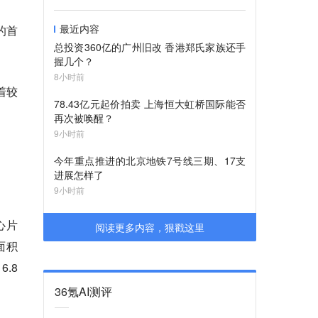
最近内容
的首
总投资360亿的广州旧改 香港郑氏家族还手
握几个？
8小时前
着较
78.43亿元起价拍卖 上海恒大虹桥国际能否
再次被唤醒？
9小时前
今年重点推进的北京地铁7号线三期、17支
进展怎样了
9小时前
心片
阅读更多内容，狠戳这里
面积
.8
36氪AI测评