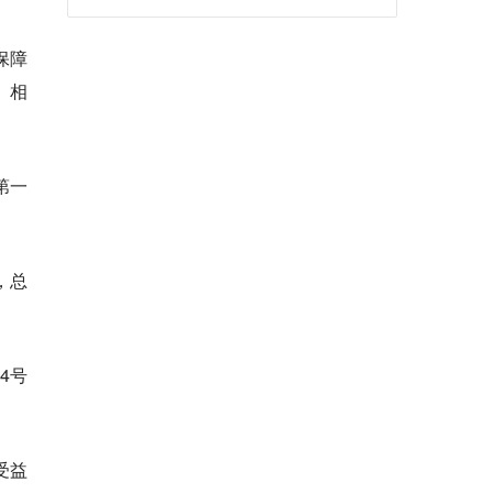
保障
》相
第一
，总
4号
受益