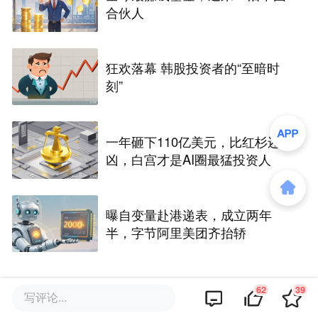
合伙人
狂欢落幕 韩股投资者的“至暗时
刻”
一年砸下110亿美元，比红杉还
凶，白宫才是AI圈最猛投资人
曝自变量赴港递表，成立两年
半，字节阿里美团齐抬轿
62
39
写评论...
评论区