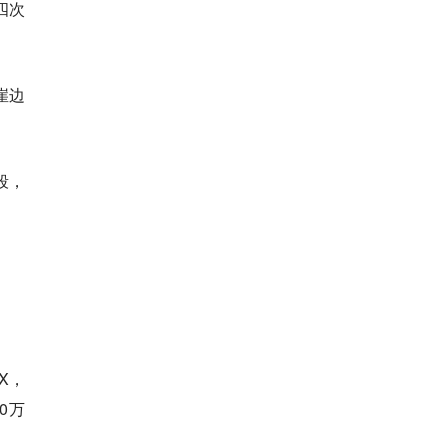
四次
崖边
段，
X，
0万