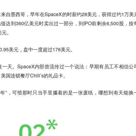
nandez来自墨西哥，早年在SpaceX的时薪约28美元，获得过约1万
X估值达到360亿美元时卖出过一部分，到IPO前剩余6,500股，按
美元。
60.95美元，盘中一度超过176美元。
一天。SpaceX内部曾流传过一个说法：早期有员工不相信公
国连锁餐厅Chili’s的礼品卡。
千年”，可惜那时只当手里攥着的是一张废纸，哪想到有天能换