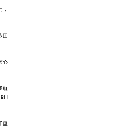
力，
练团
核心
戎航
ill
手里