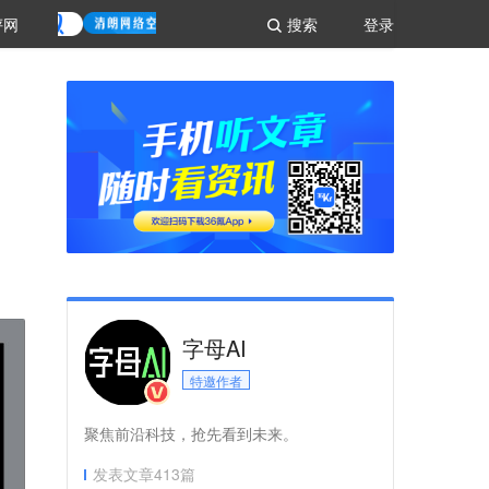
评网
搜索
登录
字母AI
特邀作者
聚焦前沿科技，抢先看到未来。
发表文章
413
篇