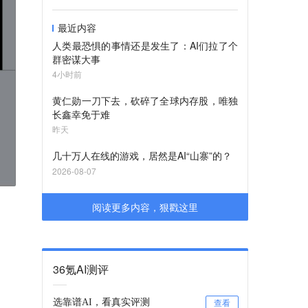
最近内容
人类最恐惧的事情还是发生了：AI们拉了个
群密谋大事
4小时前
黄仁勋一刀下去，砍碎了全球内存股，唯独
长鑫幸免于难
昨天
几十万人在线的游戏，居然是AI“山寨”的？
2026-08-07
阅读更多内容，狠戳这里
36氪AI测评
选靠谱AI，看真实评测
查看