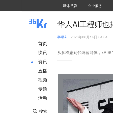
36氪Auto
数字时氪
企业号
未来消费
智能涌现
未来城市
启动Power on
媒体品牌
企业服务
企服点评
36氪出海
36氪研究院
潮生TIDE
36氪企服点评
36Kr研究院
36氪财经
职场bonus
36碳
后浪研究所
36Kr创新咨询
暗涌Waves
硬氪
氪睿研究院
华人AI工程师也
字母AI
·
2026年06月14日 04:04
首页
快讯
从多模态到代码智能体，xAI里
资讯
直播
最新
推荐
创投
财经
视频
汽车
AI
专题
科技
项目推荐
活动
专精特新
安徽
搜索