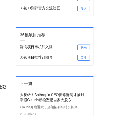
36氪AI测评官方交流社区
加入
36氪项目推荐
咨询项目审核和入驻
联系
36氪项目推荐订阅号
关注
下一篇
收获
大反转！Anthropic CEO拒修漏洞才被封，
举报Claude新模型是自家大股东
Claude开启退款，金额按剩余时长折算。
2026-06-14