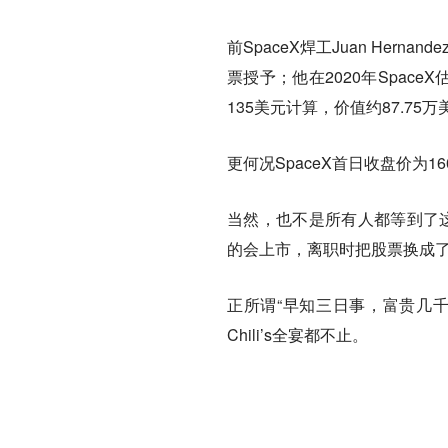
前SpaceX焊工Juan Her
票授予；他在2020年Space
135美元计算，价值约87.75万
更何况SpaceX首日收盘价为1
当然，也不是所有人都等到了这
的会上市，离职时把股票换成了美
正所谓“早知三日事，富贵几
Chili’s全宴都不止。