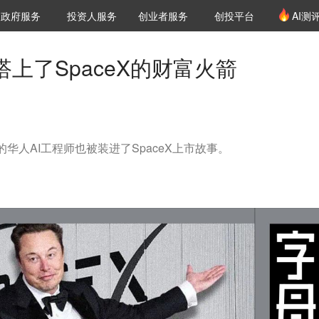
创投发布
项目推荐
核心服务
LP源计划
政府服务
投资人服务
创业者服务
创投平台
AI测
36氪Pro
VClub
VClub投资机构库
创投氪堂
城市之窗
投资机构职位推介
企业入驻
投资人认证
搭上了SpaceX的财富火箭
的华人AI工程师也被装进了SpaceX上市故事。