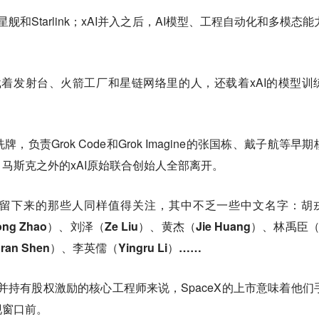
星舰和Starlink；xAI并入之后，AI模型、工程自动化和多模态能
只载着发射台、火箭工厂和星链网络里的人，还载着xAI的模型训
负责Grok Code和Grok Imagine的张国栋、戴子航等早期
马斯克之外的xAI原始联合创始人全部离开。
留下来的那些人同样值得关注，其中不乏一些中文名字：
胡
ng Zhao）、刘泽（Ze Liu）、黄杰（Jie Huang）、林禹臣（B
ran Shen）、李英儒（Yingru Li）……
、并持有股权激励的核心工程师来说，SpaceX的上市意味着他们
现窗口前。