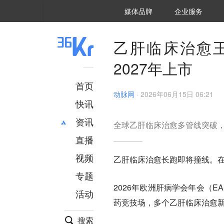
36氪Auto
数字时氪
企业号
未来消费
智能涌现
未来城市
启动Power on
媒体品牌
企业服务
企服点评
36氪出海
36氪研究院
潮生TIDE
36氪企服点评
36Kr研究院
36氪财经
职场bonus
36碳
后浪研究所
36Kr创新咨询
暗涌Waves
硬氪
氪睿研究院
乙肝临床治愈
2027年上市
首页
动脉网
·
2026年06月15日 06:21
快讯
资讯
全球乙肝临床治愈多管线突破
直播
最新
推荐
创投
财经
视频
乙肝临床治愈长跑即将撞线。
汽车
AI
专题
科技
项目推荐
2026年欧洲肝病学会年会（E
活动
专精特新
安徽
药竞技场，多个乙肝临床治愈
搜索