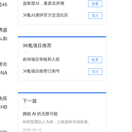
45
选靠谱AI，看真实评测
查看
36氪AI测评官方交流社区
加入
腾盛
%和
36氪项目推荐
咨询项目审核和入驻
联系
整合
36氪项目推荐订阅号
NA
关注
免疫
下一篇
HB
拥抱 AI 的无限可能
AI转型需以人为本，人机协作共创价值。
2026-06-15