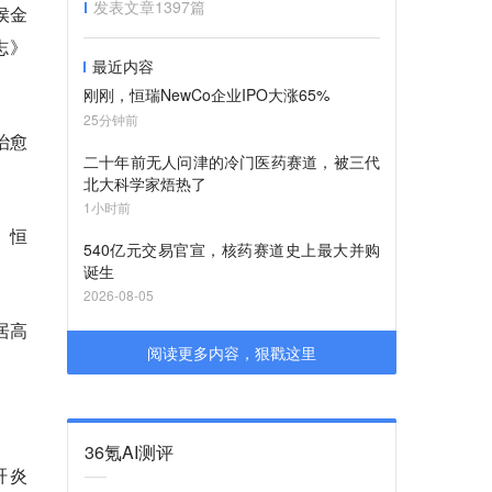
发表文章
1397
篇
侯金
志》
最近内容
刚刚，恒瑞NewCo企业IPO大涨65%
25分钟前
治愈
二十年前无人问津的冷门医药赛道，被三代
北大科学家焐热了
1小时前
、恒
540亿元交易官宣，核药赛道史上最大并购
诞生
2026-08-05
居高
阅读更多内容，狠戳这里
36氪AI测评
肝炎