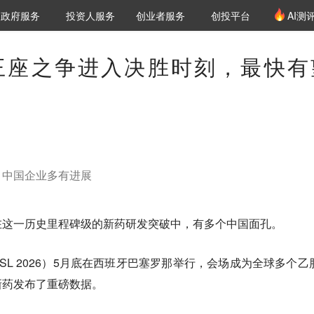
创投发布
项目推荐
核心服务
LP源计划
政府服务
投资人服务
创业者服务
创投平台
AI测
36氪Pro
VClub
VClub投资机构库
创投氪堂
城市之窗
投资机构职位推介
企业入驻
投资人认证
王座之争进入决胜时刻，最快有
，中国企业多有进展
在这一历史里程碑级的新药研发突破中，有多个中国面孔。
ASL 2026）5月底在西班牙巴塞罗那举行，会场成为全球多个乙
新药发布了重磅数据。