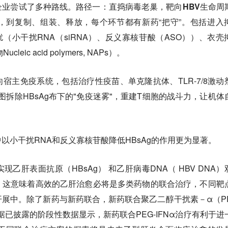
企业尝试了多种路线。
路径一：直捣病毒老巢，靶向HBV生命周
，到复制、组装、释放，每个环节都有新药“把守”。包括进入
干扰（小干扰RNA（siRNA）、反义寡核苷酸（ASO））、衣壳
ic acid polymers, NAPs）。
向宿主免疫系统，
包括
治疗性疫苗、单克隆抗体、TLR-7/8激动
物试图拆除HBsAg布下的"免疫迷雾"，重建T细胞的战斗力，让机体
以小干扰RNA和反义寡核苷酸降低HBsAg的作用更为显著。
乙肝表面抗原（HBsAg） 和乙肝病毒DNA（ HBV DNA）
，这意味着高效的乙肝治愈必将是多类药物的联合治疗，不同靶
展中。除了新药与新药联合，新药联合聚乙二醇干扰素－α（PE
据已披露的阶段性数据显示，新药联合PEG-IFNα治疗有利于进