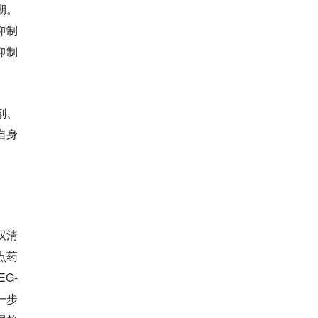
期。
抑制
抑制
剂、
自身
双清
点药
G-
一步