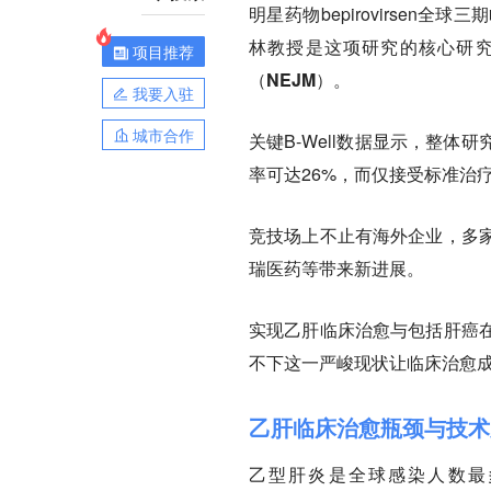
明星药物bepirovirsen
林教授是这项研究的核心研究员
项目推荐
（NEJM）。
我要入驻
城市合作
关键B-Well数据显示，整
率可达26%，而仅接受标准治
竞技场上不止有海外企业，多
瑞医药等带来新进展。
实现乙肝临床治愈与包括肝癌
不下这一严峻现状让临床治愈
乙肝临床治愈瓶颈与技术
乙型肝炎是全球感染人数最