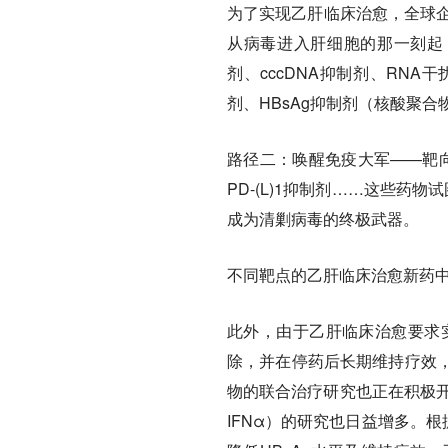
为了实现乙肝临床治愈，全球
从病毒进入肝细胞的那一刻起
剂、cccDNA抑制剂、RNA
剂、HBsAg抑制剂（核酸聚合物Nucle
路径二：唤醒免疫大军——靶
PD-(L)1抑制剂……这些药
成为清剿病毒的终极武器。
不同靶点的乙肝临床治愈新药中
此外，由于乙肝临床治愈要求实现
除，并在停药后长期维持疗效
物的联合治疗研究也正在积极开
IFNα）的研究也日益增多。根