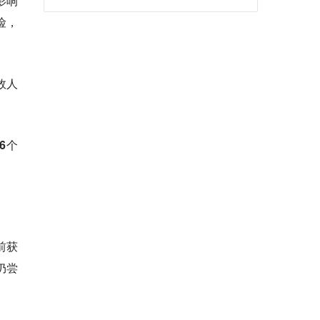
影响
险，
效人
6个
前获
仍尝