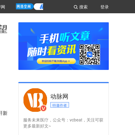
评网
搜索
登录
望
动脉网
特邀作者
肝新
服务未来医疗，公众号：vcbeat，关注可获
更多最新好文~