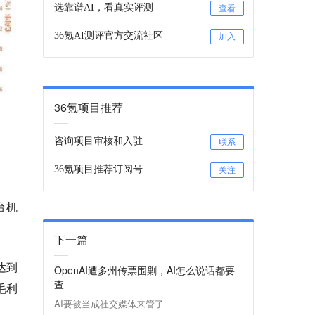
选靠谱AI，看真实评测
查看
36氪AI测评官方交流社区
加入
36氪项目推荐
咨询项目审核和入驻
联系
36氪项目推荐订阅号
关注
台机
下一篇
达到
OpenAI遭多州传票围剿，AI怎么说话都要
查
毛利
AI要被当成社交媒体来管了