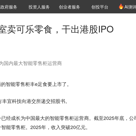
创投发布
项目推荐
核心服务
LP源计划
政府服务
投资人服务
创业者服务
创投平台
AI测
36氪Pro
VClub
VClub投资机构库
创投氪堂
城市之窗
投资机构职位推介
企业入驻
投资人认证
室卖可乐零食，干出港股IPO
为国内最大智能零售柜运营商
的智能零售柜丰e足食要上市了。
营方丰宜科技向港交所递交招股书。
已经成长为中国最大的智能零售柜运营商。截至2025年底，公
个智能零售柜。2025年，收入突破20亿元。