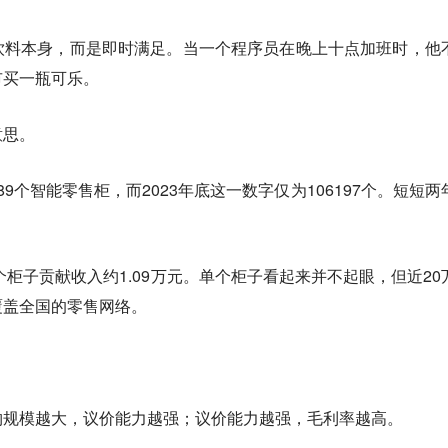
饮料本身，而是即时满足。当一个程序员在晚上十点加班时，他
市买一瓶可乐。
意思。
989个智能零售柜，而2023年底这一数字仅为106197个。短短两
个柜子贡献收入约1.09万元。单个柜子看起来并不起眼，但近20
覆盖全国的零售网络。
。
购规模越大，议价能力越强；议价能力越强，毛利率越高。