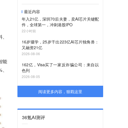
最近内容
年入21亿，深圳70后夫妻，卖AI芯片关键配
件，全球第一，冲刺港股IPO
22小时前
料、
16岁辍学，25岁干出223亿AI芯片独角兽：
又融资21亿
2026-08-06
智能
162亿，Visa买了一家反诈骗公司：来自以
%、
色列
2026-08-05
阅读更多内容，狠戳这里
36氪AI测评