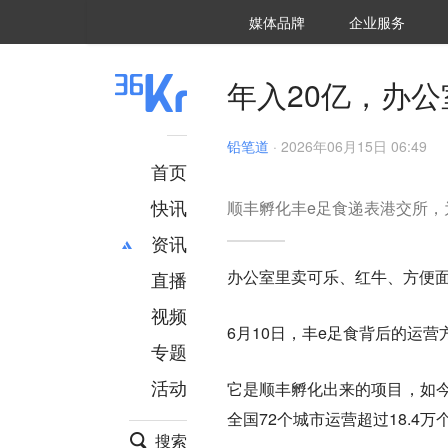
36氪Auto
数字时氪
企业号
未来消费
智能涌现
未来城市
启动Power on
媒体品牌
企业服务
企服点评
36氪出海
36氪研究院
潮生TIDE
36氪企服点评
36Kr研究院
36氪财经
职场bonus
36碳
后浪研究所
36Kr创新咨询
暗涌Waves
硬氪
氪睿研究院
年入20亿，办公
铅笔道
·
2026年06月15日 06:49
首页
快讯
顺丰孵化丰e足食递表港交所，
资讯
办公室里卖可乐、红牛、方便面
直播
最新
推荐
创投
财经
视频
6月10日，丰e足食背后的运
汽车
AI
专题
科技
项目推荐
活动
它是顺丰孵化出来的项目，如今
专精特新
安徽
全国72个城市运营超过18.4万
搜索