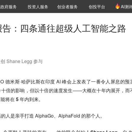
创投发布
项目推荐
核心服务
LP源计划
政府服务
投资人服务
创业者服务
创投平台
AI测
36氪Pro
VClub
VClub投资机构库
创投氪堂
城市之窗
投资机构职位推介
企业入驻
投资人认证
震撼报告：四条通往超级人工智能之路
 联创 Shane Legg 参与
d CEO 德米斯·哈萨比斯在印度 AI 峰会上发表了一番令人屏息的预
革命十倍的影响，但以十倍的速度发生——大概在十年内展开，而
 可能将在 5 年内到来
。
亲手打造 AlphaGo、AlphaFold 的那个人。