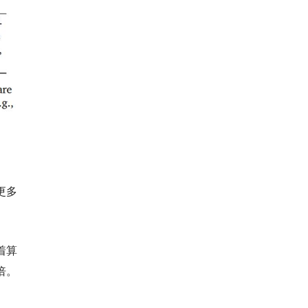
更多
着算
倍。