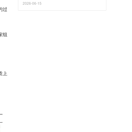
夜飞往华盛顿灭火，全网都在等一个反转。
2026-06-15
的过
家组
质上