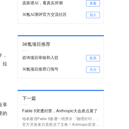
选靠谱AI，看真实评测
查看
36氪AI测评官方交流社区
加入
36氪项目推荐
年，
咨询项目审核和入驻
联系
」拉
36氪项目推荐订阅号
关注
下一篇
业革
Fable 5突遭封禁，Anthropic大会差点黄了
要的
地表最强Fable 5惨遭一纸禁令「物理封印」，
官方开发者日竟然没了主角！Anthropic高管连