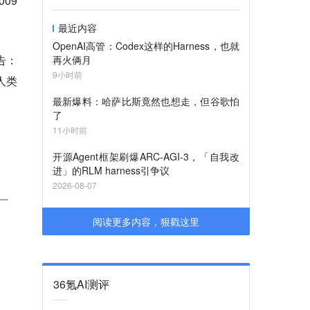
009
最近内容
OpenAI高管：Codex这样的Harness，也就
告：
再火俩月
9小时前
人类
最新爆料：哈萨比斯竟然也想走，但谷歌怕
了
11小时前
开源Agent框架刷爆ARC-AGI-3，「自我改
进」的RLM harness引争议
2026-08-07
阅读更多内容，狠戳这里
36氪AI测评