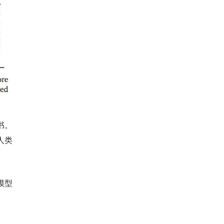
书。
人类
模型