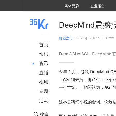
36氪Auto
数字时氪
企业号
未来消费
智能涌现
未来城市
启动Power on
媒体品牌
企业服务
企服点评
36氪出海
36氪研究院
潮生TIDE
36氪企服点评
36Kr研究院
36氪财经
职场bonus
36碳
后浪研究所
36Kr创新咨询
暗涌Waves
硬氪
氪睿研究院
DeepMind
机器之心
·
2026年06月15日 07:33
首页
快讯
From AGI to ASI，DeepMind
资讯
今年 2 月，谷歌 DeepMin
直播
最新
推荐
「AGI 到来后，将产生工业
创投
财经
视频
汽车
AI
一个世纪。」他还认为，
AGI
专题
科技
项目推荐
活动
专精特新
安徽
这不是科幻小说的台词。说这话的人是
搜索