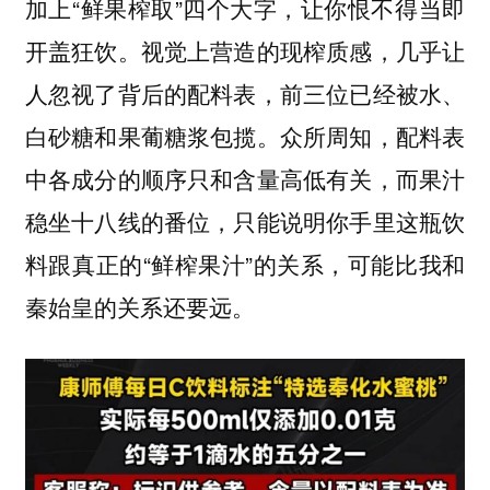
加上“鲜果榨取”四个大字，让你恨不得当即
开盖狂饮。视觉上营造的现榨质感，几乎让
人忽视了背后的配料表，前三位已经被水、
白砂糖和果葡糖浆包揽。众所周知，配料表
中各成分的顺序只和含量高低有关，而果汁
稳坐十八线的番位，只能说明你手里这瓶饮
料跟真正的“鲜榨果汁”的关系，可能比我和
秦始皇的关系还要远。