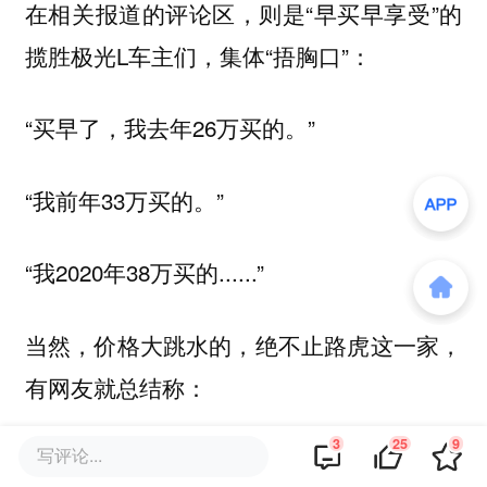
在相关报道的评论区，则是“早买早享受”的
揽胜极光L车主们，集体“捂胸口”：
“买早了，我去年26万买的。”
“我前年33万买的。”
“我2020年38万买的......”
当然，价格大跳水的，绝不止路虎这一家，
有网友就总结称：
3
25
9
写评论...
“七折豹六折虎，凯迪拉克五折五。”