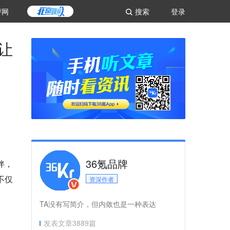
评网
搜索
登录
让
36氪品牌
伴，
不仅
资深作者
TA没有写简介，但内敛也是一种表达
发表文章
3889
篇