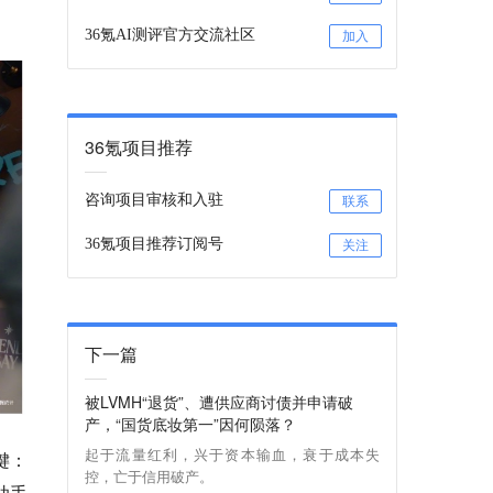
36氪AI测评官方交流社区
加入
36氪项目推荐
咨询项目审核和入驻
联系
36氪项目推荐订阅号
关注
下一篇
被LVMH“退货”、遭供应商讨债并申请破
产，“国货底妆第一”因何陨落？
起于流量红利，兴于资本输血，衰于成本失
键：
控，亡于信用破产。
助手