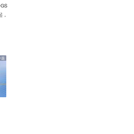
GS
起，
专题