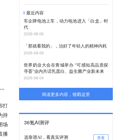
最近内容
车企牌电池上车，动力电池进入「白盒」时
代
2026-08-06
「那就看我的」，治好了年轻人的精神内耗
2026-08-06
世界奶业大会在青城举办 “可感知高品质探
寻荟”业内共话乳蛋白、益生菌产业新未来
2026-08-04
阅读更多内容，狠戳这里
S打
为持
36氪AI测评
用场
直播
选靠谱AI，看真实评测
查看