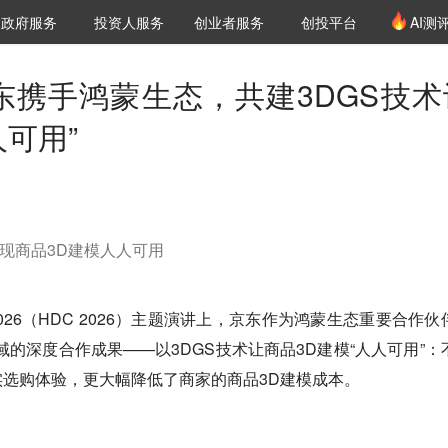
创投发布
项目推荐
核心服务
LP源计划
政府服务
投资人服务
创业者服务
创投平台
AI测
36氪Pro
VClub
VClub投资机构库
创投氪堂
城市之窗
投资机构职位推介
企业入驻
投资人认证
：京东携手鸿蒙生态，共建3DGS技术
人可用”
实现商品3D建模人人可用
026（HDC 2026）主题演讲上，京东作为鸿蒙生态重要合作伙
域的深度合作成果——以3DGS技术让商品3D建模“人人可用”：
选购体验，更大幅降低了商家的商品3D建模成本。