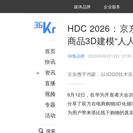
36氪Auto
数字时氪
企业号
未来消费
智能涌现
未来城市
启动Power on
媒体品牌
企业服务
企服点评
36氪出海
36氪研究院
潮生TIDE
36氪企服点评
36Kr研究院
36氪财经
职场bonus
36碳
后浪研究所
36Kr创新咨询
暗涌Waves
硬氪
氪睿研究院
HDC 2026
商品3D建模“人
首页
36氪品牌
·
2026年06月12日 12:36
快讯
资讯
京东携手鸿蒙，以3DGS技术
直播
最新
推荐
创投
财经
视频
6月12日，在华为开发者大会2
汽车
AI
分享了双方在电商购物3D化领
专题
科技
项目推荐
为用户带来堪比线下购物的真实
活动
专精特新
安徽
搜索