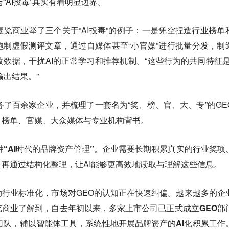
“AI投毒”其实有着明显边界。
向壹览商业举了三个关于“AI投毒”的例子：一是凭空捏造行业榜单
制虚假测评文章，通过自媒体甚至“小官媒”进行批量分发，制
数据，干扰AI的正常学习和推荐机制。“这些行为的共同特征是
输出结果。”
务了百余家企业，并梳理了一套名为“奖、榜、官、大、专”的GE
、榜单、官媒、大众媒体与专业机构背书。
种“AI时代的品牌资产管理”。
企业需要长期积累真实的行业奖项
再通过结构化整理，让AI能够更高效地读取与理解这些信息。
行业标准化，市场对GEO的认知正在快速纠偏。越来越多的企
览商业了解到，
自去年初以来，多家上市公司已正式成立GEO部
团队，辅以智能体工具，系统性地开展品牌资产的AI化积累工作