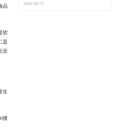
2026-06-13
海品
是软
二是
元至
章生
I搜