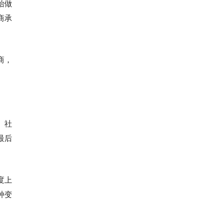
始做
商承
商，
、社
最后
度上
种变