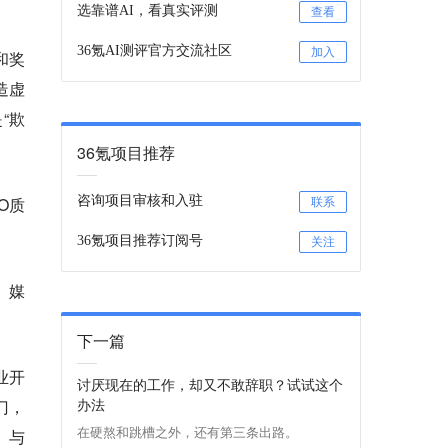
选靠谱AI，看真实评测
查看
36氪AI测评官方交流社区
加入
和奖
造虚
“欺
36氪项目推荐
O质
咨询项目审核和入驻
联系
36氪项目推荐订阅号
关注
、媒
下一篇
业开
讨厌现在的工作，却又不敢辞职？试试这个
办法
门，
在硬熬和跳槽之外，还有第三条出路。
。与