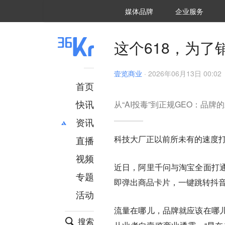
36氪Auto
数字时氪
企业号
未来消费
智能涌现
未来城市
启动Power on
媒体品牌
企业服务
企服点评
36氪出海
36氪研究院
潮生TIDE
36氪企服点评
36Kr研究院
36氪财经
职场bonus
36碳
后浪研究所
36Kr创新咨询
暗涌Waves
硬氪
氪睿研究院
这个618，为了
壹览商业
·
2026年06月13日 00:02
首页
快讯
从“AI投毒”到正规GEO：品牌
资讯
科技大厂正以前所未有的速度打
直播
最新
推荐
创投
财经
视频
近日，阿里千问与淘宝全面打
汽车
AI
专题
即弹出商品卡片，一键跳转抖音
科技
项目推荐
活动
专精特新
安徽
流量在哪儿，品牌就应该在哪
搜索