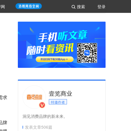
评网
搜索
登录
壹览商业
需求
特邀作者
洞见消费品牌的新未来。
品牌
发表文章
506
篇