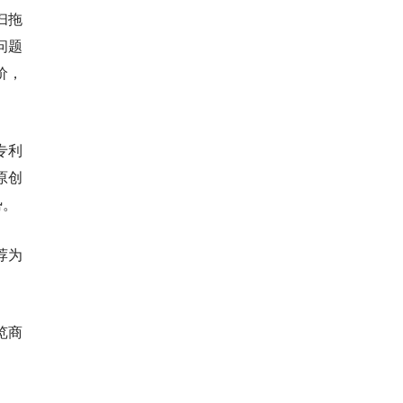
扫拖
问题
价，
专利
原创
势。
荐为
览商