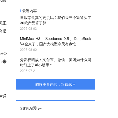
续喂
最近内容
量贩零食真的更贵吗？我们去三个渠道买了
网正
30款产品算了算
2026-08-03
价指
MiniMax H3、Seedance 2.5、DeepSeek
V4全来了，国产大模型今天有点忙
2026-08-02
EO
分发权暗战：支付宝、微信、美团为什么同
带来
时盯上了AI小助手？
2026-07-21
阅读更多内容，狠戳这里
并通
36氪AI测评