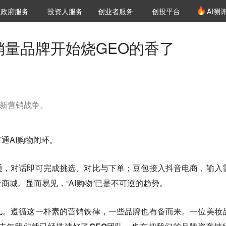
创投发布
项目推荐
核心服务
LP源计划
政府服务
投资人服务
创业者服务
创投平台
AI测
36氪Pro
VClub
VClub投资机构库
创投氪堂
城市之窗
投资机构职位推介
企业入驻
投资人认证
销量品牌开始烧GEO的香了
的新营销战争。
通AI购物闭环。
通，对话即可完成挑选、对比与下单；豆包接入抖音电商，输入
商城。显而易见，“AI购物”已是不可逆的趋势。
儿。遵循这一朴素的营销铁律，一些品牌也有备而来。一位美妆