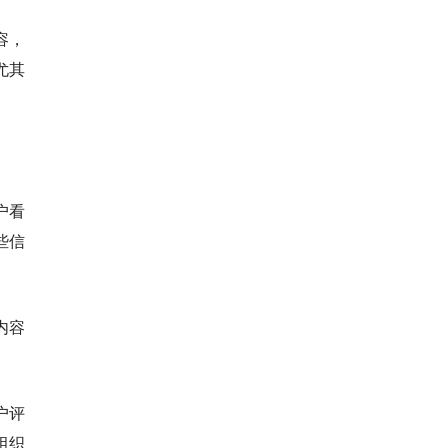
容，
尤其
户看
些信
内容
户评
组织