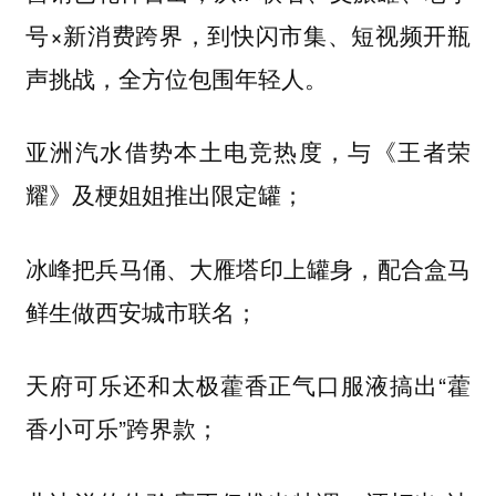
号×新消费跨界，到快闪市集、短视频开瓶
声挑战，全方位包围年轻人。
亚洲汽水借势本土电竞热度，与《王者荣
耀》及梗姐姐推出限定罐；
冰峰把兵马俑、大雁塔印上罐身，配合盒马
鲜生做西安城市联名；
天府可乐还和太极藿香正气口服液搞出“藿
香小可乐”跨界款；