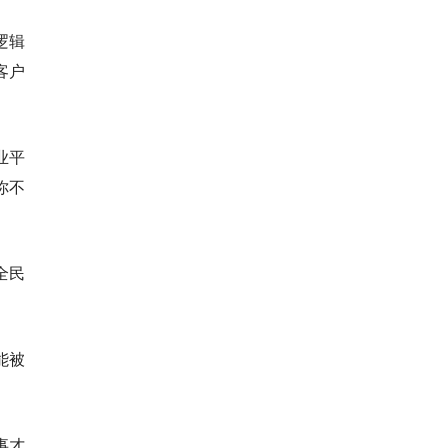
逻辑
客户
企业平
你不
全民
能被
事才