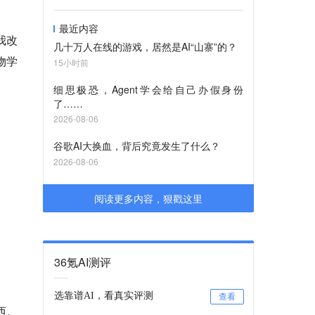
最近内容
自我改
几十万人在线的游戏，居然是AI“山寨”的？
物学
15小时前
细思极恐，Agent学会给自己办假身份
了……
2026-08-06
谷歌AI大换血，背后究竟发生了什么？
2026-08-06
阅读更多内容，狠戳这里
36氪AI测评
选靠谱AI，看真实评测
查看
西。