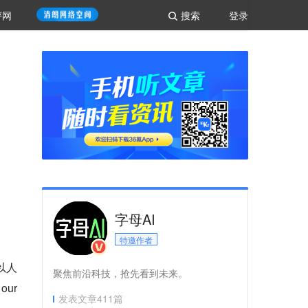
评网
搜索
登录
字母AI
特邀作者
以人
聚焦前沿科技，抢先看到未来。
our
发表文章
411
篇