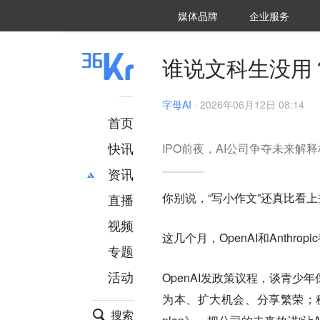
36氪Auto
数字时氪
企业号
未来消费
智能涌现
未来城市
启动Power on
媒体品牌
企业服务
企服点评
36氪出海
36氪研究院
潮生TIDE
36氪企服点评
36Kr研究院
36氪财经
职场bonus
36碳
后浪研究所
36Kr创新咨询
暗涌Waves
硬氪
氪睿研究院
谁说文科生没用
字母AI
·
2026年06月12日 08:14
首页
快讯
IPO前夜，AI公司争夺未来解
资讯
你别说，“写小作文”还真比看
直播
最新
推荐
创投
财经
视频
这几个月，OpenAI和Anthrop
汽车
AI
专题
科技
项目推荐
活动
OpenAI发政策议程，谈青
专精特新
安徽
为本、扩大机会、分享繁荣；秘密提交S-
搜索