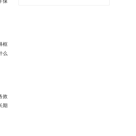
年保
释框
什么
络效
长期