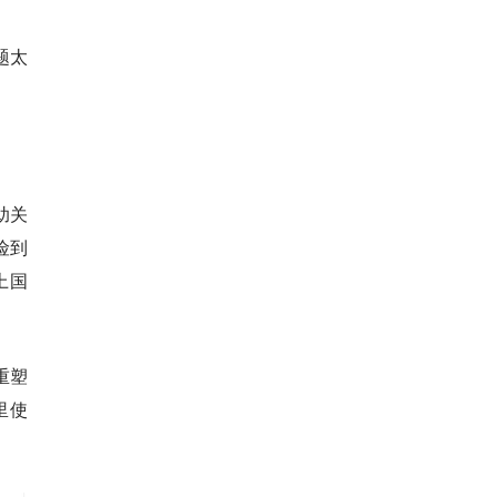
题太
助关
险到
以上国
重塑
里使