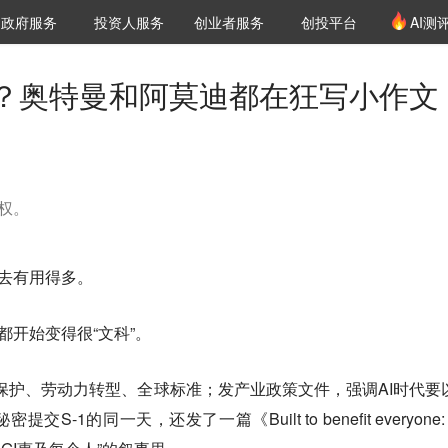
创投发布
项目推荐
核心服务
LP源计划
政府服务
投资人服务
创业者服务
创投平台
AI测
36氪Pro
VClub
VClub投资机构库
创投氪堂
城市之窗
投资机构职位推介
企业入驻
投资人认证
？奥特曼和阿莫迪都在狂写小作文
释权。
上去有用得多。
ic都开始变得很“文科”。
少年保护、劳动力转型、全球标准；发产业政策文件，强调AI时代要
1的同一天，还发了一篇《Built to benefit everyone: 