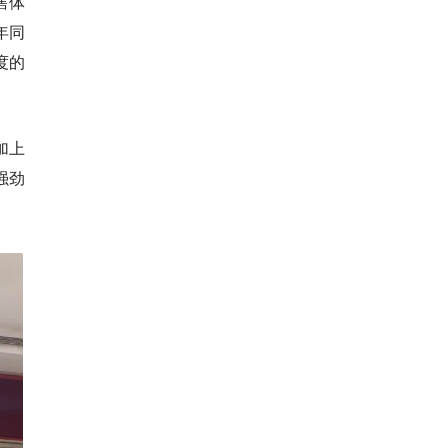
售体
年同
度的
加上
强劲