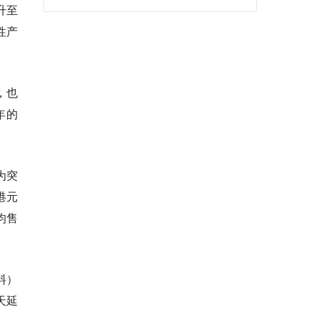
升至
性产
，也
年的
为突
港元
均售
料）
天延