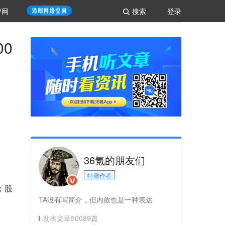
评网
搜索
登录
0
36氪的朋友们
特邀作者
；股
TA没有写简介，但内敛也是一种表达
发表文章
50089
篇