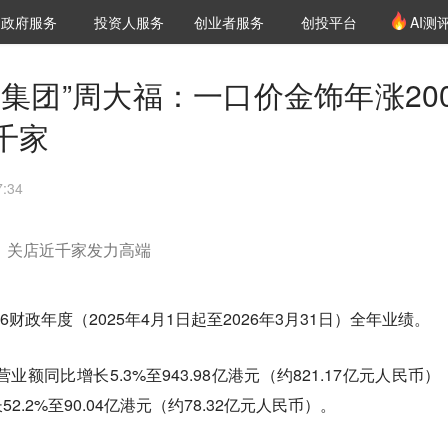
创投发布
项目推荐
核心服务
LP源计划
政府服务
投资人服务
创业者服务
创投平台
AI测
36氪Pro
VClub
VClub投资机构库
创投氪堂
城市之窗
投资机构职位推介
企业入驻
投资人认证
集团”周大福：一口价金饰年涨200
千家
:34
成，关店近千家发力高端
6财政年度（2025年4月1日起至2026年3月31日）全年业绩。
业额同比增长5.3%至943.98亿港元（约821.17亿元人民币）
.2%至90.04亿港元（约78.32亿元人民币）。