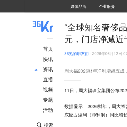
36氪Auto
数字时氪
企业号
未来消费
智能涌现
未来城市
启动Power on
媒体品牌
企业服务
企服点评
36氪出海
36氪研究院
潮生TIDE
36氪企服点评
36Kr研究院
36氪财经
职场bonus
36碳
后浪研究所
36Kr创新咨询
暗涌Waves
硬氪
氪睿研究院
“全球知名奢侈品
元，门店净减近
首页
36氪的朋友们
·
2026年06月12日 07
快讯
资讯
周大福2026财年净利增超五
直播
最新
推荐
创投
财经
视频
11日，周大福珠宝集团公布202
汽车
AI
专题
科技
项目推荐
数据显示，2026财年，周大福营
活动
专精特新
安徽
东应占溢利（净利润）同比增长52
搜索