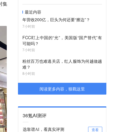
时集
最近内容
年营收200亿，巨头为何还要“擦边”？
7小时前
FCC盯上中国的“光”，美国版“国产替代”有
可能吗？
7小时前
粉丝百万也难逃关店，红人服饰为何越做越
难？
8小时前
阅读更多内容，狠戳这里
36氪AI测评
选靠谱AI，看真实评测
查看