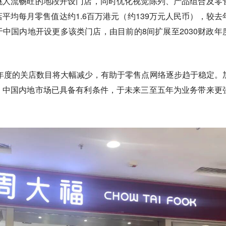
挑人流畅旺的地段开设门店，同时优化视觉陈列、产品组合及零
平均每月零售值达约1.6百万港元（约139万元人民币），较去
于中国内地开设更多该类门店，由目前的8间扩展至2030财政年
政年度的关店数目将大幅减少，有助于零售点网络逐步趋于稳定。
，中国内地市场已具备有利条件，于未来三至五年为业务带来更