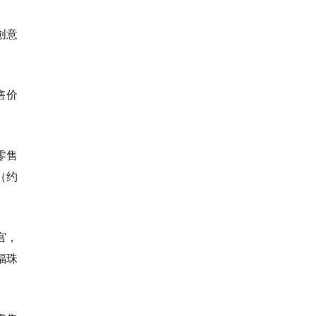
创意
售价
零售
（约
宫，
福珠