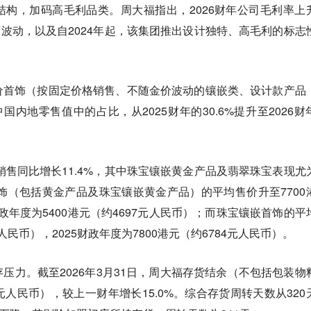
构，加码高毛利品类。周大福指出，2026财年公司毛利率上
幅度波动，以及自2024年起，该集团推出设计独特、高毛利的标志
价首饰（按固定价格销售、不随金价波动的镶嵌类、设计款产品
国内地零售值中的占比，从2025财年的30.6%提升至2026财
店销售同比增长11.4%，其中珠宝镶嵌黄金产品及翡翠珠宝表现尤
首饰（包括黄金产品及珠宝镶嵌黄金产品）的平均售价升至7700
5财政年度为5400港元（约4697元人民币）；而珠宝镶嵌首饰的平
元人民币），2025财政年度为7800港元（约6784元人民币）。
压力。截至2026年3月31日，周大福存货结余（不包括包装物
02亿元人民币），较上一财年增长15.0%。综合存货周转天数从320