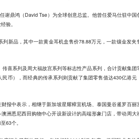
委任谢鼎鸿（David Tse）为全球创意总监。他曾任爱马仕驻中国
业经验。
出系列新品，其中一款黄金耳机盒售价78.88万元，一款镶金发夹
列、传喜系列及周大福故宫系列等标志性产品系列，合计贡献集团
亿元人民币），而经典的传承系列则贡献了集团零售值达430亿港元
在财报中表示，相继于新加坡星耀樟宜机场、泰国曼谷暹罗百丽
—澳洲悉尼西田购物中心开设新设计的高端形象门店，带动周大
至63个。