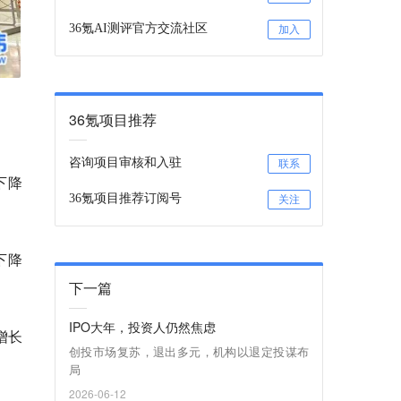
36氪AI测评官方交流社区
加入
36氪项目推荐
咨询项目审核和入驻
联系
下降
36氪项目推荐订阅号
关注
下降
下一篇
IPO大年，投资人仍然焦虑
增长
创投市场复苏，退出多元，机构以退定投谋布
局
2026-06-12