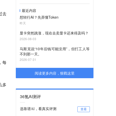
最近内容
过去
想转行AI？先弄懂Token
昨天
显卡突然跳涨，现在去卖显卡还来得及吗？
2026-08-03
马斯克说“10年后钱可能没用”，但打工人等
不到那一天。
2026-07-31
，每
阅读更多内容，狠戳这里
么多
36氪AI测评
选靠谱AI，看真实评测
查看