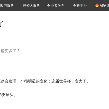
创投发布
项目推荐
核心服务
LP源计划
政府服务
投资人服务
创业者服务
创投平台
AI测
36氪Pro
VClub
VClub投资机构库
创投氪堂
城市之窗
投资机构职位推介
企业入驻
投资人认证
了
像也变多了？
应该会发现一个很明显的变化：这届世界杯，变大了。
8支球队。