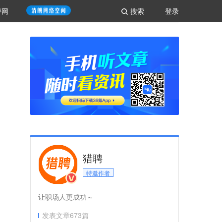
评网
搜索
登录
猎聘
特邀作者
让职场人更成功～
发表文章
673
篇