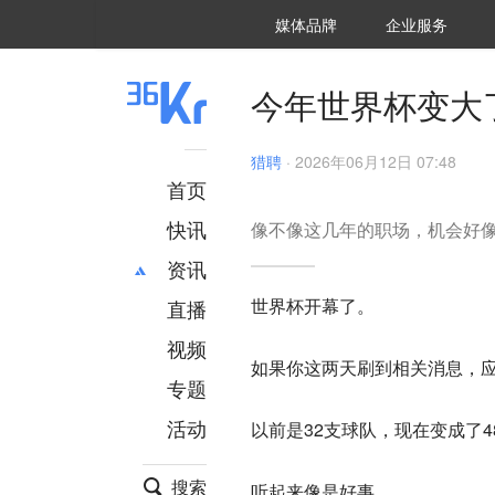
36氪Auto
数字时氪
企业号
未来消费
智能涌现
未来城市
启动Power on
媒体品牌
企业服务
企服点评
36氪出海
36氪研究院
潮生TIDE
36氪企服点评
36Kr研究院
36氪财经
职场bonus
36碳
后浪研究所
36Kr创新咨询
暗涌Waves
硬氪
氪睿研究院
今年世界杯变大
猎聘
·
2026年06月12日 07:48
首页
快讯
像不像这几年的职场，机会好
资讯
世界杯开幕了。
直播
最新
推荐
创投
财经
视频
如果你这两天刷到相关消息，
汽车
AI
专题
科技
项目推荐
活动
以前是32支球队，现在变成了4
专精特新
安徽
搜索
听起来像是好事。