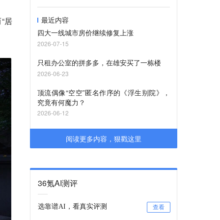
最近内容
“居
四大一线城市房价继续修复上涨
2026-07-15
只租办公室的拼多多，在雄安买了一栋楼
2026-06-23
顶流偶像“空空”匿名作序的《浮生别院》，
究竟有何魔力？
2026-06-12
阅读更多内容，狠戳这里
36氪AI测评
选靠谱AI，看真实评测
查看