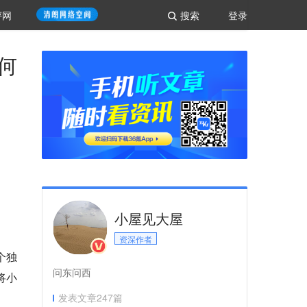
评网
搜索
登录
何
小屋见大屋
资深作者
个独
问东问西
将小
发表文章
247
篇