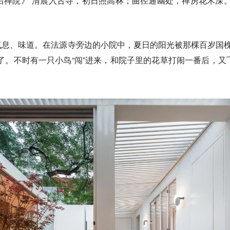
后禅院》“清晨入古寺，初日照高林；曲径通幽处，禅房花木深。
息、味道。在法源寺旁边的小院中，夏日的阳光被那棵百岁国槐
了。不时有一只小鸟“闯”进来，和院子里的花草打闹一番后，又