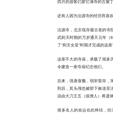
四月的游客们爱它满寺的古紫
还有人因为法源寺的经历而喜
法源寺，北京现存最古老的寺院
武则天时期的万岁通天元年（6
了“则天女皇”时期才完成的这
这座不大的寺庙，承载了很多
令建造一座寺庙纪念他们。
后来，强唐衰颓，弱宋萤存，
刑后，其头颅也被部下偷送至
说由大刀王五（或僧人）将遗
很多名人的命运在此终结，但