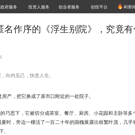
创投发布
项目推荐
核心服务
LP源计划
政府服务
投资人服务
创业者服务
创投平台
AI测
36氪Pro
VClub
VClub投资机构库
创投氪堂
城市之窗
投资机构职位推介
企业入驻
投资人认证
”匿名作序的《浮生别院》，究竟有
6
院，向内见己，快意人生。
一处房产，把它换成了菜市口附近的一处院子。
师的巧思下，它被切分成茶室、餐厅、厨房、小花园和主卧等多
盛夏时，旁边一棵活了一百二十年的国槐展露出枝繁叶茂，几乎
下。