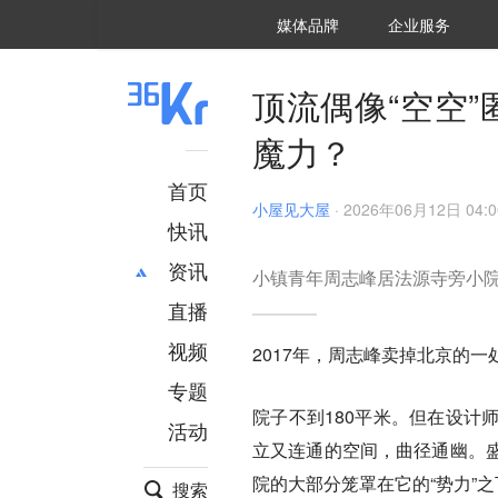
36氪Auto
数字时氪
企业号
未来消费
智能涌现
未来城市
启动Power on
媒体品牌
企业服务
企服点评
36氪出海
36氪研究院
潮生TIDE
36氪企服点评
36Kr研究院
36氪财经
职场bonus
36碳
后浪研究所
36Kr创新咨询
暗涌Waves
硬氪
氪睿研究院
顶流偶像“空空
魔力？
首页
小屋见大屋
·
2026年06月12日 04:0
快讯
资讯
小镇青年周志峰居法源寺旁小
直播
最新
推荐
创投
财经
视频
2017年，周志峰卖掉北京的
汽车
AI
专题
科技
项目推荐
院子不到180平米。但在设计
活动
专精特新
安徽
立又连通的空间，曲径通幽。
院的大部分笼罩在它的“势力”之
搜索