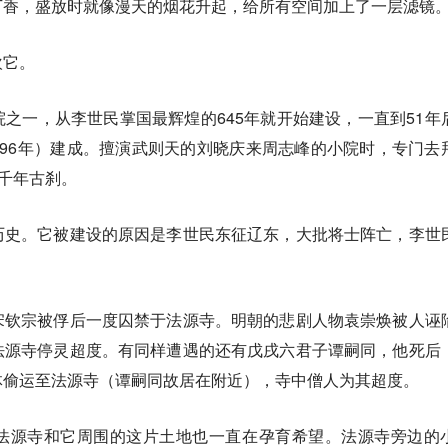
丁香，盛放时就像漫天的烟花升起，给所有空间加上了一层滤镜
欢它。
之一，从李世民掌国最辉煌的645年就开始建设，一直到51年
96年）建成。擅演武则天的刘晓庆来周志峰的小院时，专门去
座千年古刹。
历史。它被建设的原因是李世民东征辽东，大批将士阵亡，李世
宋钦宗被俘后一度囚禁于法源寺。明朝的悲剧人物袁崇焕被人诬
法源寺停灵超度。有同样遭遇的还有戊戌六君子谭嗣同，他死后
体偷运至法源寺（谭嗣同故居在附近），寺中僧人为其超度。
法源寺和它周围的这片土地也一直在孕育希望。法源寺旁边的