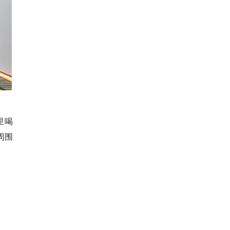
里喝
周围