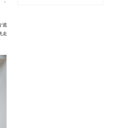
”，
“遮
飞走