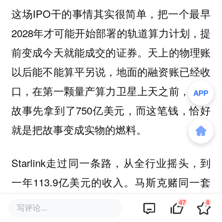
这场IPO干的事情其实很简单，把一个最早
2028年才可能开始部署的轨道算力计划，提
前变成今天就能成交的证券。天上的物理账
以后能不能算平另说，地面的融资账已经收
口，在第一颗量产算力卫星上天之前，这个
故事先拿到了750亿美元，而这笔钱，恰好
就是把故事变成实物的燃料。
Starlink走过同一条路，从全行业摇头，到
一年113.9亿美元的收入。马斯克赌同一套
循环能在轨道上再跑一遍。
47
8
写评论...