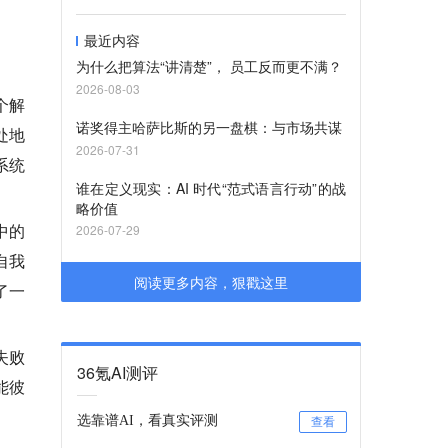
最近内容
为什么把算法“讲清楚”， 员工反而更不满？
2026-08-03
个解
诺奖得主哈萨比斯的另一盘棋：与市场共谋
处地
2026-07-31
系统
谁在定义现实：AI 时代“范式语言行动”的战
略价值
中的
2026-07-29
自我
阅读更多内容，狠戳这里
了一
失败
36氪AI测评
能彼
选靠谱AI，看真实评测
查看