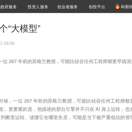
创投发布
项目推荐
核心服务
LP源计划
政府服务
投资人服务
创业者服务
创投平台
AI测
36氪Pro
VClub
VClub投资机构库
创投氪堂
城市之窗
投资机构职位推介
企业入驻
投资人认证
个“大模型”
 02:08
，一位 267 年前的苏格兰教授，可能比硅谷任何工程师都更早搞清
的时候，一位 267 年前的苏格兰教授，可能比硅谷任何工程师都
么造。更要紧的是，他描述的那台引擎并不只在 AI 身上运转，也
理判断里运转。读懂它在哪里失灵，可能是当下被严重低估的管