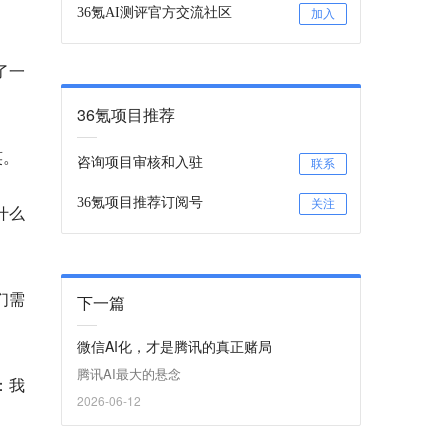
36氪AI测评官方交流社区
加入
了一
36氪项目推荐
笑。
咨询项目审核和入驻
联系
36氪项目推荐订阅号
关注
什么
们需
下一篇
微信AI化，才是腾讯的真正赌局
腾讯AI最大的悬念
：我
2026-06-12