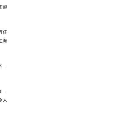
来越
有任
在海
的，
del，
度令人