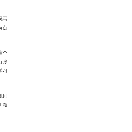
况写
有点
这个
万张
学习
规则
 领