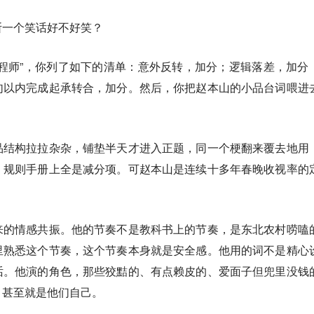
断一个笑话好不好笑？
程师”，你列了如下的清单：意外反转，加分；逻辑落差，加分
句以内完成起承转合，加分。然后，你把赵本山的小品台词喂进
品结构拉拉杂杂，铺垫半天才进入正题，同一个梗翻来覆去地用
，规则手册上全是减分项。可赵本山是连续十多年春晚收视率的
来的情感共振。他的节奏不是教科书上的节奏，是东北农村唠嗑
里熟悉这个节奏，这个节奏本身就是安全感。他用的词不是精心
话。他演的角色，那些狡黠的、有点赖皮的、爱面子但兜里没钱
，甚至就是他们自己。