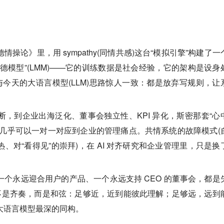
道德情操论》里，用 sympathy(同情共感)这台“模拟引擎”构建了一
德模型”(LMM)——它的训练数据是社会经验，它的架构是设身
与今天的大语言模型(LLM)思路惊人一致：都是放弃写规则，让
，到企业出海泛化、董事会独立性、KPI 异化，斯密那套“心
，几乎可以一对一对应到企业的管理痛点。共情系统的故障模式(
、对“看得见”的崇拜)，在 AI 对齐研究和企业管理里，只是换
个永远迎合用户的产品、一个永远支持 CEO 的董事会，都是
的不是齐奏，而是和弦：足够近，近到能彼此理解；足够远，远到
大语言模型最深的同构。