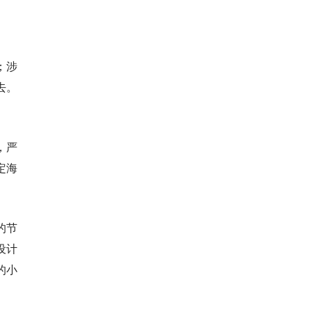
；涉
去。
，严
定海
的节
设计
的小