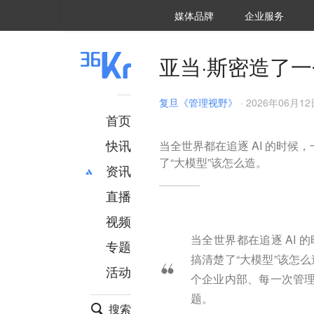
36氪Auto
数字时氪
企业号
未来消费
智能涌现
未来城市
启动Power on
媒体品牌
企业服务
企服点评
36氪出海
36氪研究院
潮生TIDE
36氪企服点评
36Kr研究院
36氪财经
职场bonus
36碳
后浪研究所
36Kr创新咨询
暗涌Waves
硬氪
氪睿研究院
亚当·斯密造了一
复旦《管理视野》
·
2026年06月12日
首页
快讯
当全世界都在追逐 AI 的时候
了“大模型”该怎么造。
资讯
直播
最新
推荐
创投
财经
视频
汽车
AI
当全世界都在追逐 AI 
专题
科技
项目推荐
搞清楚了“大模型”该怎
活动
专精特新
安徽
个企业内部、每一次管
题。
搜索