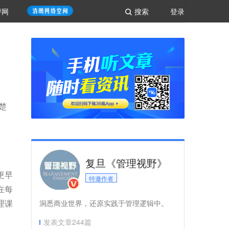
评网
搜索
登录
楚
复旦《管理视野》
更早
特邀作者
在每
理课
洞悉商业世界，还原实践于管理逻辑中。
发表文章
244
篇