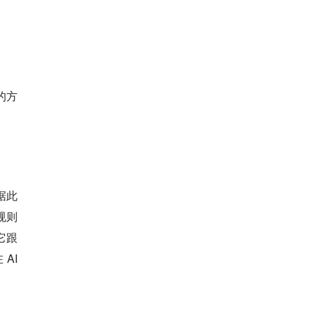
的方
据此
规则
它跟
AI