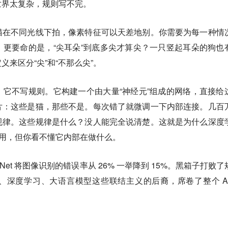
世界太复杂，规则写不完
。
猫在不同光线下拍，像素特征可以天差地别。你需要为每一种情
更要命的是，“尖耳朵”到底多尖才算尖？一只竖起耳朵的狗也
来区分“尖”和“不那么尖”。
它不写规则。它构建一个由大量“神经元”组成的网络，直接给
片：这些是猫，那些不是。每次错了就微调一下内部连接。几百
规律。这些规律是什么？没人能完全说清楚。这就是为什么深度
管用，但你看不懂它内部在做什么。
exNet 将图像识别的错误率从 26% 一举降到 15%。黑箱子打败了
深度学习、大语言模型这些联结主义的后裔，席卷了整个 AI