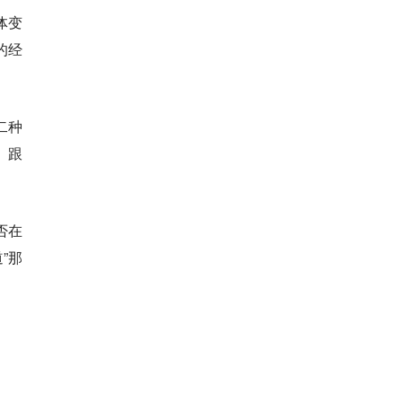
体变
的经
二种
、跟
否在
”那