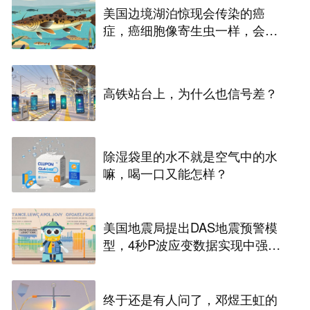
美国边境湖泊惊现会传染的癌
症，癌细胞像寄生虫一样，会在
淡水鱼之间扩散
高铁站台上，为什么也信号差？
除湿袋里的水不就是空气中的水
嘛，喝一口又能怎样？
美国地震局提出DAS地震预警模
型，4秒P波应变数据实现中强地
震快速分级
终于还是有人问了，邓煜王虹的