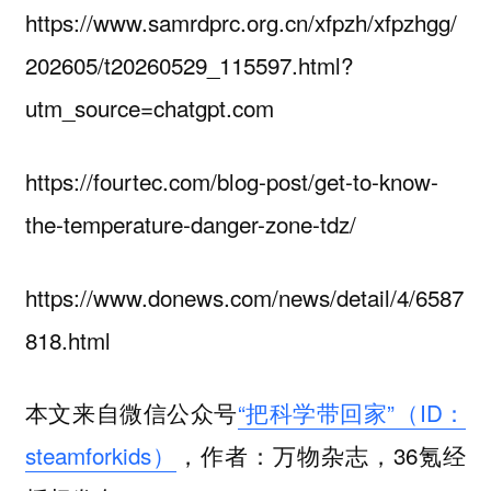
https://www.samrdprc.org.cn/xfpzh/xfpzhgg/
202605/t20260529_115597.html?
utm_source=chatgpt.com
https://fourtec.com/blog-post/get-to-know-
the-temperature-danger-zone-tdz/
https://www.donews.com/news/detail/4/6587
818.html
本文来自微信公众号
“把科学带回家”（ID：
steamforkids）
，作者：万物杂志，36氪经