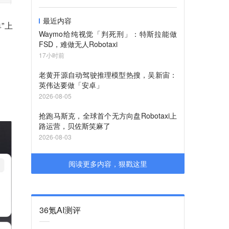
最近内容
”上
Waymo给纯视觉「判死刑」：特斯拉能做
FSD，难做无人Robotaxi
17小时前
老黄开源自动驾驶推理模型热搜，吴新宙：
英伟达要做「安卓」
2026-08-05
抢跑马斯克，全球首个无方向盘Robotaxi上
路运营，贝佐斯笑麻了
2026-08-03
阅读更多内容，狠戳这里
36氪AI测评