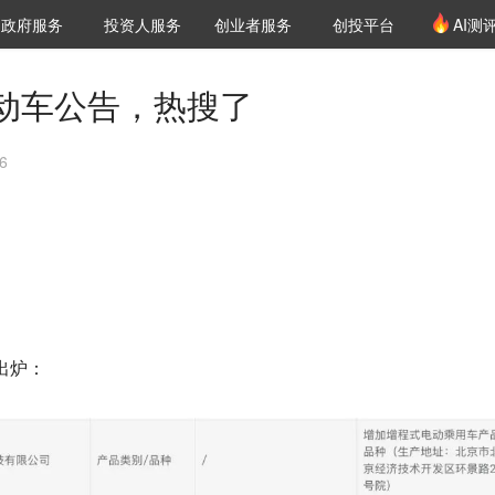
创投发布
项目推荐
核心服务
LP源计划
政府服务
投资人服务
创业者服务
创投平台
AI测
36氪Pro
VClub
VClub投资机构库
创投氪堂
城市之窗
投资机构职位推介
企业入驻
投资人认证
动车公告，热搜了
6
出炉：