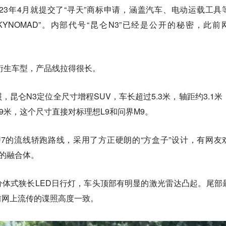
23年4月就提交了“寻天”商标申请，涵盖汽车、电动运载工具
SKYNOMAD”。内部代号“昆仑N3”已经是公开的秘密，此前
等衍生车型，产品线拉得很长。
昆仑N3定位全尺寸增程SUV，车长超过5.3米，轴距约3.1米
.9米，这个尺寸直接对标理想L9和问界M9。
U7的流线轿跑路线，采用了方正硬朗的“方盒子”设计，有网友
胜的融合体。
体式狭长LED日行灯，车头顶部有明显的激光雷达凸起。尾部
前网上流传的谍照高度一致。