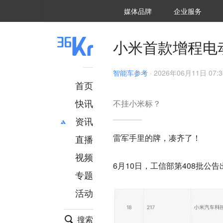
36氪Auto
数字时氪
企业号
未来消费
智能涌现
未来城市
启动Power on
媒体品牌
企业服务
企服点评
36氪出海
36氪研究院
潮生TIDE
36氪企服点评
36Kr研究院
36氪财经
职场bonus
36碳
后浪研究所
36Kr创新咨询
暗涌Waves
硬氪
氪睿研究院
小米首款增程电
智能车参考
·
2026年06月11日 07:3
首页
快讯
不挂小米标？
资讯
雷军手里的牌，凑齐了！
直播
最新
推荐
创投
财经
视频
6月10日，工信部第408批公告
汽车
AI
专题
科技
项目推荐
活动
专精特新
安徽
搜索