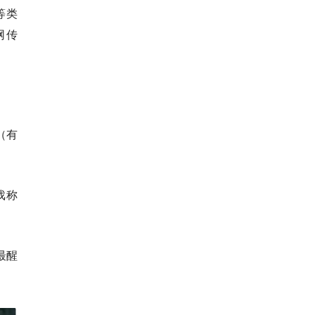
等类
网传
（有
戏称
最醒