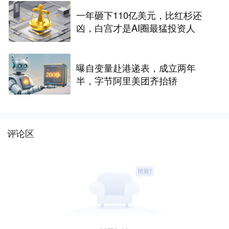
一年砸下110亿美元，比红杉还
凶，白宫才是AI圈最猛投资人
曝自变量赴港递表，成立两年
半，字节阿里美团齐抬轿
评论区