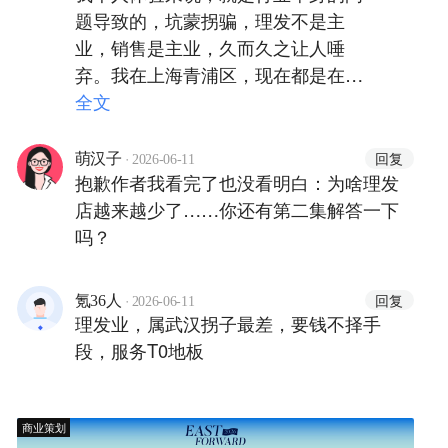
题导致的，坑蒙拐骗，理发不是主
业，销售是主业，久而久之让人唾
弃。我在上海青浦区，现在都是在路
边摊理发，一次10元。但是去最便宜
全文
装修最差的理发店，40。
·
回复
萌汉子
2026-06-11
抱歉作者我看完了也没看明白：为啥理发
店越来越少了……你还有第二集解答一下
吗？
·
回复
氪36人
2026-06-11
理发业，属武汉拐子最差，要钱不择手
段，服务T0地板
商业策划