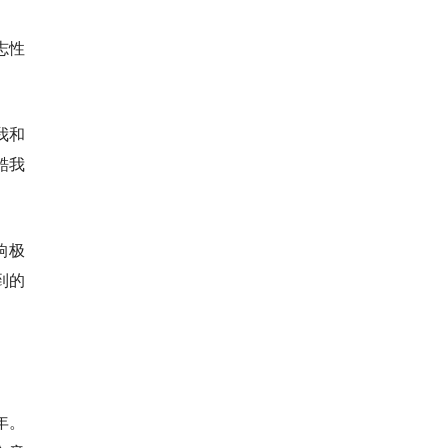
志性
我和
酷我
响极
到的
年。