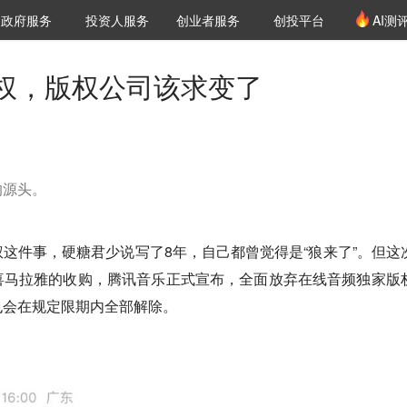
创投发布
项目推荐
核心服务
LP源计划
政府服务
投资人服务
创业者服务
创投平台
AI测
36氪Pro
VClub
VClub投资机构库
创投氪堂
城市之窗
投资机构职位推介
企业入驻
投资人认证
权，版权公司该求变了
的源头。
这件事，硬糖君少说写了8年，自己都曾觉得是“狼来了”。但这
喜马拉雅的收购，腾讯音乐正式宣布，全面放弃在线音频独家版
也会在规定限期内全部解除。