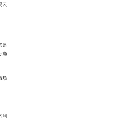
易云
其是
行痛
市场
的利