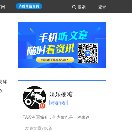
评网
搜索
登录
次终
权，
娱乐硬糖
特邀作者
TA没有写简介，但内敛也是一种表达
发表文章
706
篇