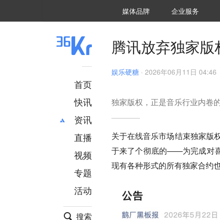
36氪Auto
数字时氪
企业号
未来消费
智能涌现
未来城市
启动Power on
媒体品牌
企业服务
企服点评
36氪出海
36氪研究院
潮生TIDE
36氪企服点评
36Kr研究院
36氪财经
职场bonus
36碳
后浪研究所
36Kr创新咨询
暗涌Waves
硬氪
氪睿研究院
腾讯放弃独家版
娱乐硬糖
·
2026年06月11日 04:46
首页
快讯
独家版权，正是音乐行业内卷
资讯
关于在线音乐市场结束独家版权
直播
最新
推荐
于来了个彻底的——为完成对
创投
财经
视频
汽车
AI
现有各种形式的所有独家合约
专题
科技
项目推荐
活动
专精特新
安徽
搜索