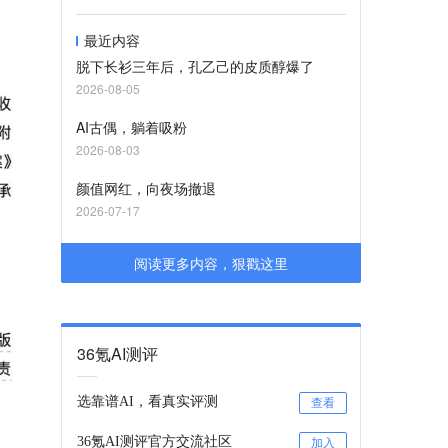
最近内容
脱下长衫三年后，孔乙己的皮质醇爆了
2026-08-05
AI古偶，躺着吸粉
2026-08-03
颜值网红，向夜场撤退
2026-07-17
阅读更多内容，狠戳这里
36氪AI测评
选靠谱AI，看真实评测
查看
36氪AI测评官方交流社区
加入