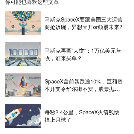
你可能也喜欢这些文章
马斯克SpaceX要跟美国三大运营
商抢饭碗，异想天开or颠覆未来?
马斯克再画“大饼”：1万亿美元营
收，谁来买单？
SpaceX盘前暴跌逾10%，巨额资
本开支令华尔街不安，股票抛
售“难以抗拒”
每秒2.4公里，SpaceX火箭残骸
撞上月球了