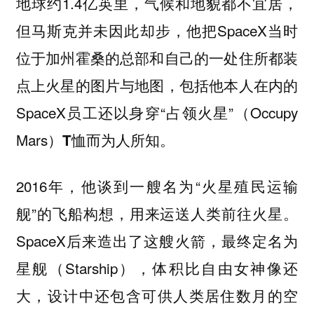
地球约1.4亿英里，气候和地貌都不宜居，
但马斯克并未因此却步，他把SpaceX当时
位于加州霍桑的总部和自己的一处住所都装
点上火星的图片与地图，包括他本人在内的
SpaceX员工还以身穿“
”（Occupy
占领火星
Mars）
而为人所知。
T恤
2016年，他谈到一艘名为“
火星殖民运输
”的飞船构想，用来
。
舰
运送人类前往火星
SpaceX后来造出了这艘火箭，最终定名为
（Starship），体积比自由女神像还
星舰
大，设计中还包含可供人类居住数月的空