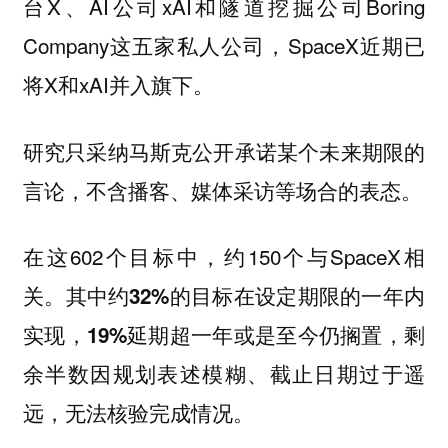
台X、AI公司xAI和隧道挖掘公司Boring
Company这五家私人公司，SpaceX近期已
将X和xAI并入旗下。
研究只采纳马斯克公开承诺某个未来期限的
言论，不含播客、媒体采访等场合的表态。
在这602个目标中，约150个与SpaceX相
关。其中约
在设定期限的一年内
32%的目标
实现，
延期超一年或是至今仍搁置，剩
19%
余半数因规划表述模糊、截止日期过于遥
远，无法核验完成情况。