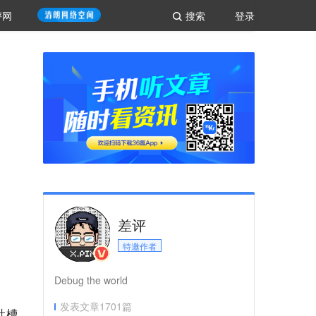
评网
搜索
登录
差评
特邀作者
Debug the world
发表文章
1701
篇
吐槽