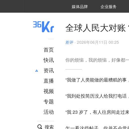
36氪Auto
数字时氪
企业号
未来消费
智能涌现
未来城市
启动Power on
媒体品牌
企业服务
企服点评
36氪出海
36氪研究院
潮生TIDE
36氪企服点评
36Kr研究院
36氪财经
职场bonus
36碳
后浪研究所
36Kr创新咨询
暗涌Waves
硬氪
氪睿研究院
全球人民大对账
差评
·
2026年06月11日 00:25
首页
快讯
你的烦恼，我的烦恼，好像都
资讯
“我做了人类能做的最糟糕的事
直播
最新
推荐
创投
财经
视频
“我到处投简历没人给我打电话
汽车
AI
专题
科技
项目推荐
活动
“我 23 岁了，有人往房间走
专精特新
安徽
搜索
乍一看这些帖子，你并不会觉