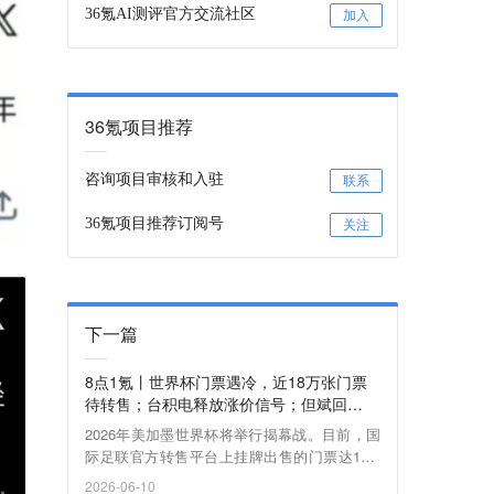
36氪AI测评官方交流社区
加入
36氪项目推荐
咨询项目审核和入驻
联系
36氪项目推荐订阅号
关注
下一篇
8点1氪丨世界杯门票遇冷，近18万张门票
待转售；台积电释放涨价信号；但斌回
应“被段永平拉黑”
2026年美加墨世界杯将举行揭幕战。目前，国
际足联官方转售平台上挂牌出售的门票达17.6
万张。
2026-06-10