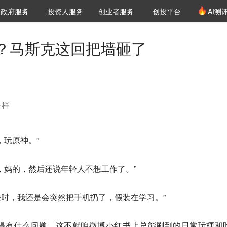
创投发布
项目推荐
核心服务
LP源计划
政府服务
投资人服务
创业者服务
创投平台
AI测
36氪Pro
VClub
VClub投资机构库
创投氪堂
城市之窗
投资机构职位推介
企业入驻
投资人认证
？马斯克这回把墙砸了
一样
，玩原神。”
，妈的，然后还说年轻人不想工作了。”
过来时，我还是会突然把手机扔了，假装在学习。”
得有什么问题。这不就咱微博小红书上总能刷到的日常玩梗和