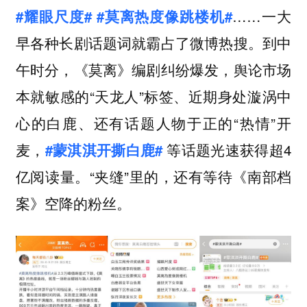
……一大
#耀眼尺度#
#莫离热度像跳楼机#
早各种长剧话题词就霸占了微博热搜。到中
午时分，《莫离》编剧纠纷爆发，舆论市场
本就敏感的“天龙人”标签、近期身处漩涡中
心的白鹿、还有话题人物于正的“热情”开
麦，
等话题光速获得超4
#蒙淇淇开撕白鹿#
亿阅读量。“夹缝”里的，还有等待《南部档
案》空降的粉丝。