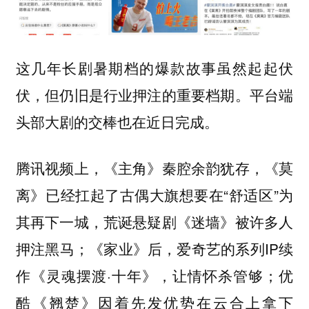
这几年长剧暑期档的爆款故事虽然起起伏
伏，但仍旧是行业押注的重要档期。平台端
头部大剧的交棒也在近日完成。
腾讯视频上，《主角》秦腔余韵犹存，《莫
离》已经扛起了古偶大旗想要在“舒适区”为
其再下一城，荒诞悬疑剧《迷墙》被许多人
押注黑马；《家业》后，爱奇艺的系列IP续
作《灵魂摆渡·十年》，让情怀杀管够；优
酷《翘楚》因着先发优势在云合上拿下