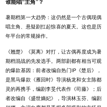
谁能唱“主角”？
暑期档第一大趋势：这仍然是一个古偶现偶
唱主角、悬疑剧扛起惊喜的夏天。这也是历
年平台的常规操作。
《翘楚》《莫离》对打，让古偶再度成为暑
期档混战的先发选手。两部剧都有相当可观
的爆款基因：前者改编自热门IP《楚后》，
是黑马爆款《雁回时》导演杨龙和女主陈都
灵的再携手，编剧李旻代表作《司藤》；后
者改编自《盛世嫡妃》，导演林玉芬、编剧