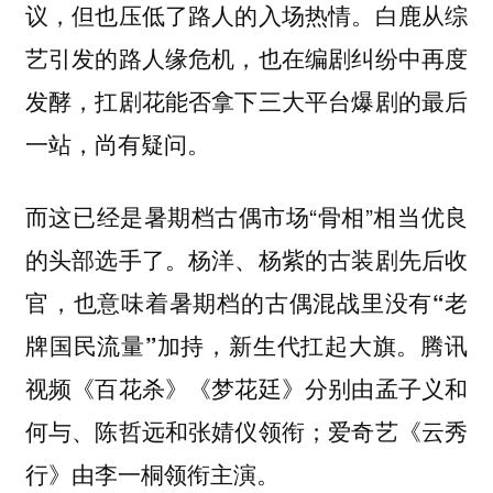
议，但也压低了路人的入场热情。白鹿从综
艺引发的路人缘危机，也在编剧纠纷中再度
发酵，扛剧花能否拿下三大平台爆剧的最后
一站，尚有疑问。
而这已经是暑期档古偶市场“骨相”相当优良
的头部选手了。杨洋、杨紫的古装剧先后收
官，也意味着
暑期档的古偶混战里没有“老
腾讯
牌国民流量”加持，新生代扛起大旗。
视频《百花杀》《梦花廷》分别由孟子义和
何与、陈哲远和张婧仪领衔；爱奇艺《云秀
行》由李一桐领衔主演。