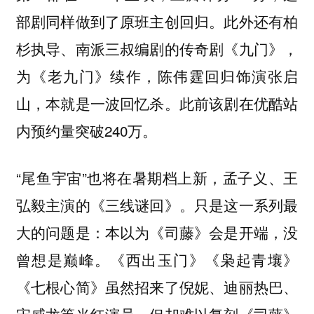
部剧同样做到了原班主创回归。此外还有柏
杉执导、南派三叔编剧的传奇剧《九门》，
为《老九门》续作，陈伟霆回归饰演张启
山，本就是一波回忆杀。此前该剧在优酷站
内预约量突破240万。
“尾鱼宇宙”也将在暑期档上新，孟子义、王
弘毅主演的《三线谜回》。只是这一系列最
大的问题是：本以为《司藤》会是开端，没
曾想是巅峰。《西出玉门》《枭起青壤》
《七根心简》虽然招来了倪妮、迪丽热巴、
宋威龙等当红演员，但却难以复刻《司藤》