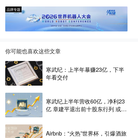
品牌专题
你可能也喜欢这些文章
寒武纪：上半年暴赚23亿，下半
年看交付
寒武纪上半年营收60亿，净利23
亿 章建平退出前十股东行列 或套
现百亿
Airbnb：“火热”世界杯，引爆酒旅