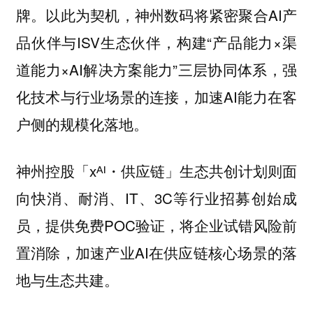
牌。以此为契机，神州数码将紧密聚合AI产
品伙伴与ISV生态伙伴，构建“产品能力×渠
道能力×AI解决方案能力”三层协同体系，强
化技术与行业场景的连接，加速AI能力在客
户侧的规模化落地。
神州控股「xᴬᴵ・供应链」生态共创计划则面
向快消、耐消、IT、3C等行业招募创始成
员，提供免费POC验证，将企业试错风险前
置消除，加速产业AI在供应链核心场景的落
地与生态共建。