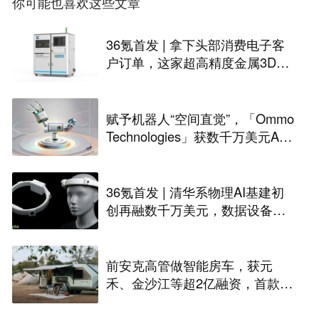
你可能也喜欢这些文章
36氪首发 | 拿下头部消费电子客
户订单，这家超高精度金属3D打
印公司完成Pre-A轮融资
赋予机器人“空间直觉”，「Ommo
Technologies」获数千万美元A轮
融资｜36氪首发
36氪首发 | 清华系物理AI基建初
创再融数千万美元，数据设备进
入全球化规模交付
前安克高管做智能房车，获元
禾、金沙江等超2亿融资，首款产
品2027年初量产｜硬氪首发