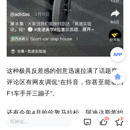
这种极具反差感的创意迅速拉满了话题度，
评论区有网友调侃“在抖音，你甚至能看到
F1车手开三蹦子”。
还有今年4月的伦敦马拉松，阿迪达斯签约
23
2
写评论...
的运动员萨巴斯蒂安·萨维，打破纪录，以