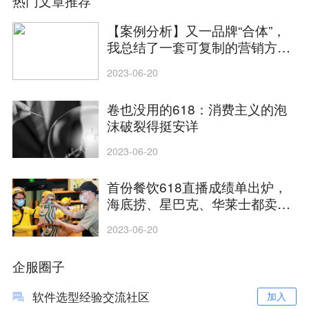
热门文章推荐
【案例分析】又一品牌“合体”，
我总结了一套可复制的营销方法
论
2023-06-20
卷也没用的618：消费主义的泡
沫破裂得挺安详
2023-06-20
首份餐饮618直播成绩单出炉，
海底捞、星巴克、华莱士都卖爆
了
2023-06-20
企服圈子
软件选型经验交流社区
加入