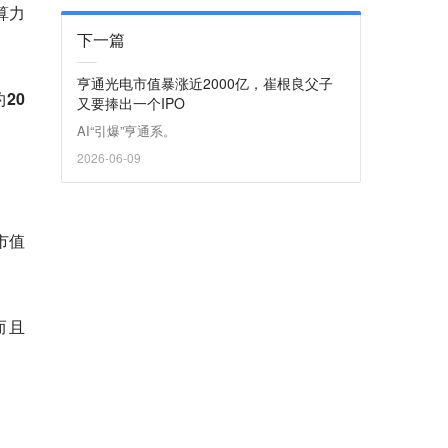
算力
下一篇
亨通光电市值暴涨近2000亿，崔根良父子
约20
又要捧出一个IPO
AI“引爆”亨通系。
2026-06-09
总市值
而且