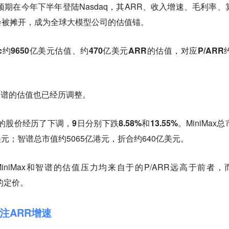
市场预期在今年下半年登陆Nasdaq，其ARR、收入增速、毛利率、
会被摊开，成为全球大模型公司的估值锚。
opic约9650亿美元估值、约470亿美元ARR的估值，对应P/ARR
和智谱的估值也已经历调整。
智谱的股价经历了下调，
9日分别下跌8.58%和13.55%。
MiniMax
美元；智谱总市值约5065亿港元，折合约640亿美元。
c，MiniMax和智谱的估值压力均来自于的P/ARR远高于前者，
场的定价。
注ARR增速