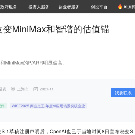
创投发布
项目推荐
核心服务
LP源计划
政府服务
投资人服务
创业者服务
创投平台
AI测
36氪Pro
VClub
VClub投资机构库
创投氪堂
城市之窗
投资机构职位推介
企业入驻
投资人认证
变MiniMax和智谱的估值锚
谱和MiniMax的P/ARR明显偏高。
融资
上海市
2021-11
我要联系
硬件
WISE2025 商业之王 年度AI应用场景突破企业
米秘交S-1草稿注册声明后，OpenAI也已于当地时间8日宣布秘交S-