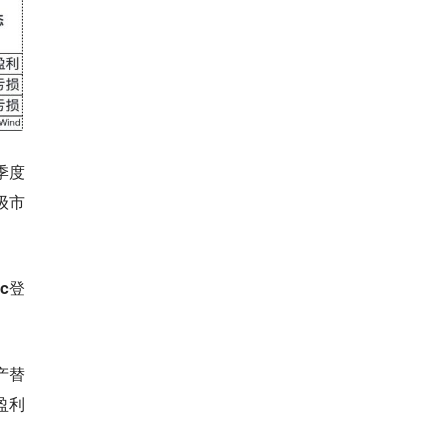
季度
级市
ic登
产替
盈利