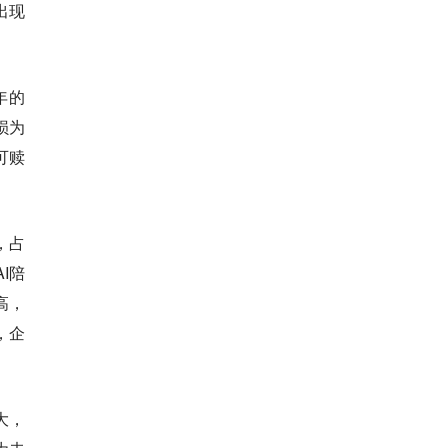
出现
4年的
损为
可赎
，占
I陪
高，
，企
大，