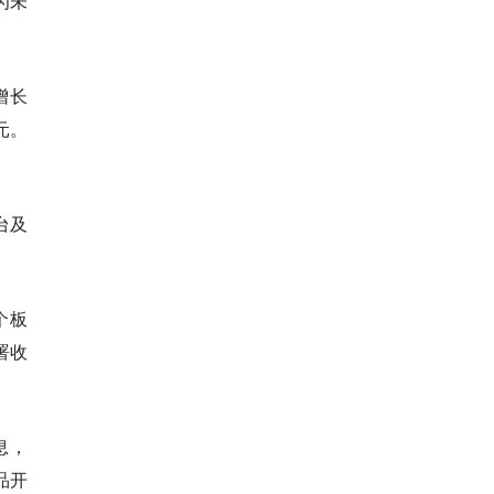
为未
增长
元。
台及
个板
署收
息，
产品开