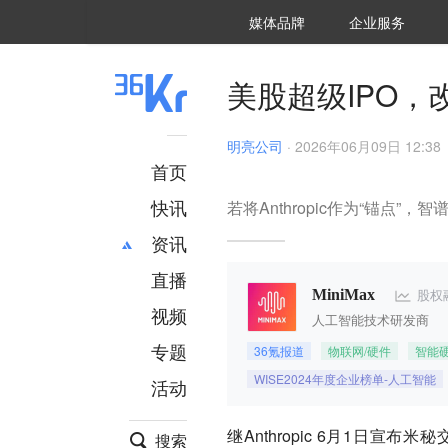
36氪Auto
数字时氪
企业号
未来消费
智能涌现
未来城市
启动Power on
媒体品牌
企业服务
企服点评
36氪出海
36氪研究院
潮生TIDE
36氪企服点评
36Kr研究院
36氪财经
职场bonus
36碳
后浪研究所
36Kr创新咨询
暗涌Waves
硬氪
氪睿研究院
美股超级IPO，改
明亮公司
·
2026年06月09日 12:38
首页
快讯
若将Anthropic作为“锚点”，智
资讯
直播
最新
推荐
股权
MiniMax
创投
财经
视频
人工智能技术研发商
汽车
AI
专题
36氪报道
物联网/硬件
智能
科技
项目推荐
WISE2024年度企业榜单-人工智能
活动
专精特新
安徽
继Anthropic 6月1日宣布
搜索