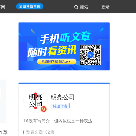
评网
搜索
登录
明亮公司
特邀作者
TA没有写简介，但内敛也是一种表达
1草
发表文章
132
篇