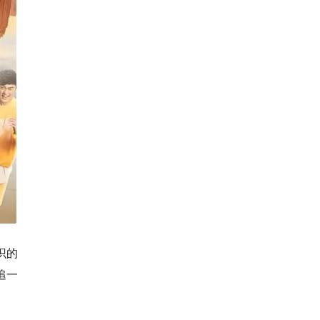
识的
追一