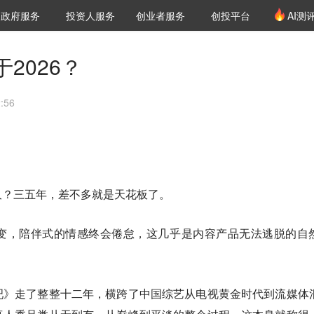
创投发布
项目推荐
核心服务
LP源计划
政府服务
投资人服务
创业者服务
创投平台
AI测
36氪Pro
VClub
VClub投资机构库
创投氪堂
城市之窗
投资机构职位推介
企业入驻
投资人认证
2026？
:56
久？三五年，差不多就是天花板了。
变，陪伴式的情感终会倦怠，这几乎是内容产品无法逃脱的自
吧》走了整整十二年，横跨了中国综艺从电视黄金时代到流媒体