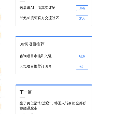
选靠谱AI，看真实评测
查看
36氪AI测评官方交流社区
加入
36氪项目推荐
咨询项目审核和入驻
联系
36氪项目推荐订阅号
关注
下一篇
坐了黄仁勋“好运座”，韩国人转身把全部积
蓄砸进股市