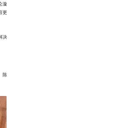
论漩
容更
解决
、陈