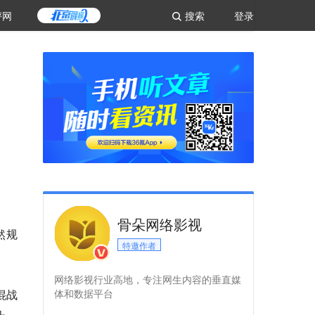
评网
搜索
登录
骨朵网络影视
然规
特邀作者
网络影视行业高地，专注网生内容的垂直媒
混战
体和数据平台