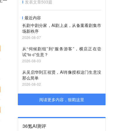
上一
发表文章
503
篇
最近内容
长剧中剧分家，AI剧上桌，从备案看剧集市
场新秩序
2026-08-07
从“伺候剧组”到“服务游客”，横店正在尝
试“to c”生意？
2026-08-03
从吴启华到王祖贤，AI肖像授权这门生意没
那么简单
2026-08-02
阅读更多内容，狠戳这里
36氪AI测评