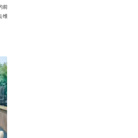
的前
去维