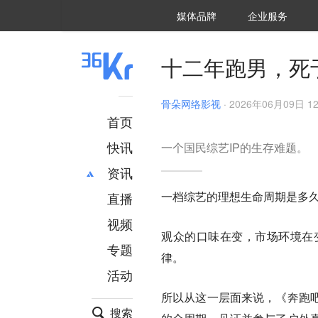
36氪Auto
数字时氪
企业号
未来消费
智能涌现
未来城市
启动Power on
媒体品牌
企业服务
企服点评
36氪出海
36氪研究院
潮生TIDE
36氪企服点评
36Kr研究院
36氪财经
职场bonus
36碳
后浪研究所
36Kr创新咨询
暗涌Waves
硬氪
氪睿研究院
十二年跑男，死于
骨朵网络影视
·
2026年06月09日 12
首页
快讯
一个国民综艺IP的生存难题。
资讯
一档综艺的理想生命周期是多
直播
最新
推荐
创投
财经
视频
观众的口味在变，市场环境在
汽车
AI
专题
律。
科技
项目推荐
活动
专精特新
安徽
所以从这一层面来说，
《奔跑
搜索