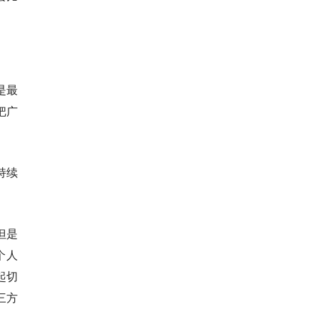
是最
把广
。
持续
但是
个人
起切
第三方