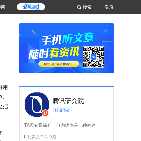
评网
搜索
登录
好用
A、
腾讯研究院
这把
特邀作者
TA没有写简介，但内敛也是一种表达
了一
发表文章
619
篇