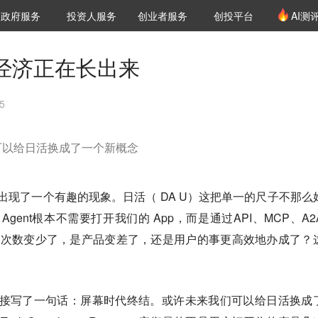
创投发布
项目推荐
核心服务
LP源计划
政府服务
投资人服务
创业者服务
创投平台
AI测
36氪Pro
VClub
VClub投资机构库
创投氪堂
城市之窗
投资机构职位推介
企业入驻
投资人认证
新经济正在长出来
5
可以给日活换成了一个新概念
圈出现了一个有趣的现象。日活（ DA U）这把单一的尺子不那么
Agent根本不需要打开我们的 App，而是通过API、MCP、A2
打开次数变少了，是产品变差了，还是用户的事更高效地办成了？
里直接写了一句话：屏幕时代终结。或许未来我们可以给日活换成