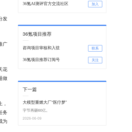
36氪AI测评官方交流社区
加入
分发
36氪项目推荐
推广
咨询项目审核和入驻
联系
。
36氪项目推荐订阅号
关注
天花
题做
下一篇
大模型重燃大厂“医疗梦”
上，
字节再砸60亿。
任务
2026-06-09
成为