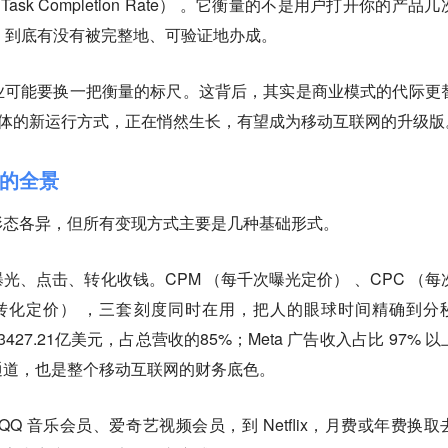
Task Completion Rate） 。它衡量的不是用户打开你的产品
件事，到底有没有被完整地、可验证地办成。
业可能要换一把衡量的标尺。这背后，其实是商业模式的代际更
为主体的新运行方式，正在悄然生长，有望成为移动互联网的升级
的全景
形态各异，但所有变现方式主要是几种基础形式。
光、点击、转化收钱。CPM （每千次曝光定价） 、CPC （每
动转化定价） ，三套刻度同时在用，把人的眼球时间精确到分
收入3427.21亿美元，占总营收的85%；Meta 广告收入占比 97% 
通道，也是整个移动互联网的财务底色。
Q 音乐会员、爱奇艺视频会员，到 Netflix，月费或年费换取