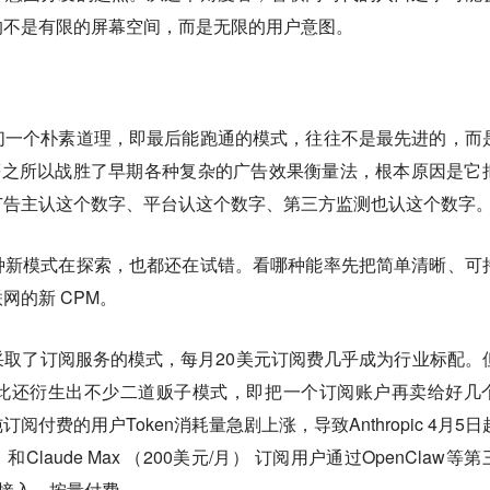
的不是有限的屏幕空间，而是无限的用户意图。
们一个朴素道理，即最后能跑通的模式，往往不是最先进的，而
PA等之所以战胜了早期各种复杂的广告效果衡量法，根本原因是它
广告主认这个数字、平台认这个数字、第三方监测也认这个数字
种新模式在探索，也都还在试错。看哪种能率先把简单清晰、可
网的新 CPM。
取了订阅服务的模式，每月20美元订阅费几乎成为行业标配。
此还衍生出不少二道贩子模式，即把一个订阅账户再卖给好几
付费的用户Token消耗量急剧上涨，导致Anthropic 4月5日
月） 和Claude Max （200美元/月） 订阅用户通过OpenClaw等
I接入，按量付费。