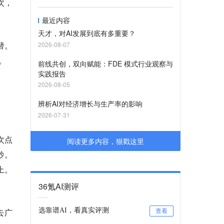
几次，
最近内容
天才，对AI发展到底有多重要？
替。
2026-08-07
版。
前线共创，双向赋能：FDE 模式行业观察与
实践报告
2026-08-05
辨析AI对经济增长与生产率的影响
2026-07-31
次点
阅读更多内容，狠戳这里
秒。
以上。
36氪AI测评
去广
选靠谱AI，看真实评测
查看