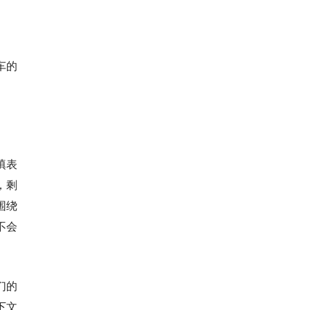
车的
填表
，剩
围绕
不会
们的
下文