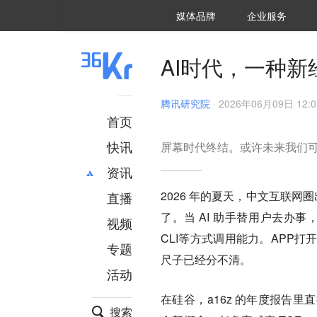
36氪Auto
数字时氪
企业号
未来消费
智能涌现
未来城市
启动Power on
媒体品牌
企业服务
企服点评
36氪出海
36氪研究院
潮生TIDE
36氪企服点评
36Kr研究院
36氪财经
职场bonus
36碳
后浪研究所
36Kr创新咨询
暗涌Waves
硬氪
氪睿研究院
AI时代，一种
腾讯研究院
·
2026年06月09日 12:0
首页
快讯
屏幕时代终结。或许未来我们
资讯
2026 年的夏天，中文互联网
直播
最新
推荐
了。当 AI 助手替用户去办事，
创投
财经
视频
汽车
AI
CLI等方式调用能力。APP
专题
科技
项目推荐
尺子已经分不清。
活动
专精特新
安徽
在硅谷，a16z 的年度报告
搜索