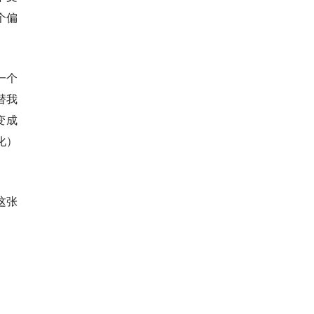
个偏
一个
替我
变成
优化）
这张