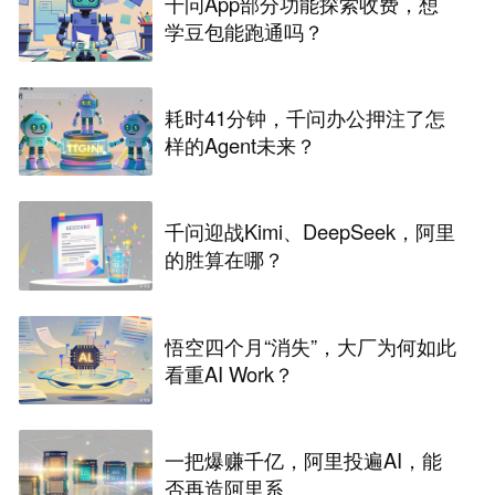
千问App部分功能探索收费，想
学豆包能跑通吗？
耗时41分钟，千问办公押注了怎
样的Agent未来？
千问迎战Kimi、DeepSeek，阿里
的胜算在哪？
悟空四个月“消失”，大厂为何如此
看重AI Work？
一把爆赚千亿，阿里投遍AI，能
否再造阿里系