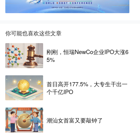
你可能也喜欢这些文章
刚刚，恒瑞NewCo企业IPO大涨6
5%
首日高开177.5%，大专生干出一
个千亿IPO
潮汕女首富又要敲钟了