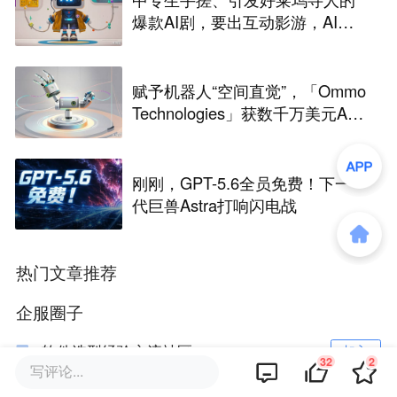
爆款AI剧，要出互动影游，AI剧
尽头是游戏？
赋予机器人“空间直觉”，「Ommo
Technologies」获数千万美元A轮
融资｜36氪首发
刚刚，GPT-5.6全员免费！下一
代巨兽Astra打响闪电战
热门文章推荐
企服圈子
软件选型经验交流社区
加入
32
2
写评论...
36氪企服点评订阅号
关注