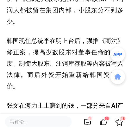
润大都被留在集团内部，小股东分不到多
少。
韩国现任总统李在明上台后，强推《商法》
修正案，提高少数股东对董事任命的参与
度、制衡大股东、注销库存股等内容被写入
法律。而后外资开始重新给韩国资产定
价。
张文在海力士上赚到的钱，
一部分来自AI产
业的爆发，另一部分其实来自这场正在进行
1
56
18
写评论...
。而改革能不能持续，取决于
中的治理改革