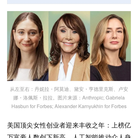
从左至右：丹妮拉・阿莫迪、黛安・亨德里克斯、卢安
娜・洛佩斯・拉拉。图片来源：Anthropic; Gabriela
Hasbun for Forbes; Alexander Karnyukhin for Forbes
美国顶尖女性创业者迎来丰收之年：上榜亿
万富豪人数创下新高，人工智能推动众人身