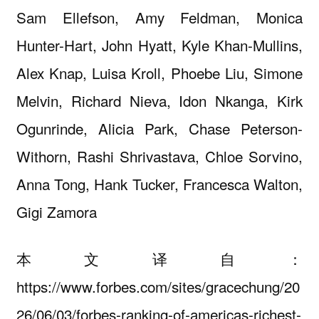
Sam Ellefson, Amy Feldman, Monica
Hunter-Hart, John Hyatt, Kyle Khan-Mullins,
Alex Knap, Luisa Kroll, Phoebe Liu, Simone
Melvin, Richard Nieva, Idon Nkanga, Kirk
Ogunrinde, Alicia Park, Chase Peterson-
Withorn, Rashi Shrivastava, Chloe Sorvino,
Anna Tong, Hank Tucker, Francesca Walton,
Gigi Zamora
本文译自：
https://www.forbes.com/sites/gracechung/20
26/06/03/forbes-ranking-of-americas-richest-