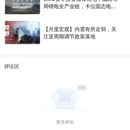
局锂电全产业链，卡位固态电池
技术前沿 | CMC Portfolios
【月度宏观】内需有所走弱，关
注逆周期调节政策落地
评论区
暂无评论