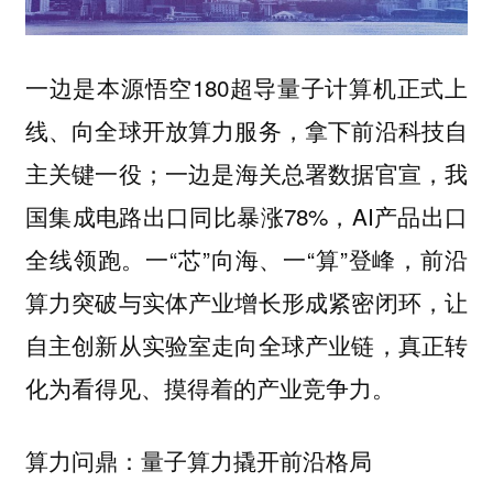
一边是本源悟空180超导量子计算机正式上
线、向全球开放算力服务，拿下前沿科技自
主关键一役；一边是海关总署数据官宣，我
国集成电路出口同比暴涨78%，AI产品出口
全线领跑。一“芯”向海、一“算”登峰，前沿
算力突破与实体产业增长形成紧密闭环，让
自主创新从实验室走向全球产业链，真正转
化为看得见、摸得着的产业竞争力。
算力问鼎：量子算力撬开前沿格局