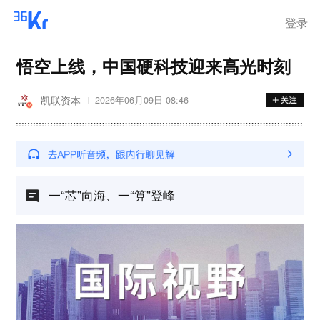
登录
悟空上线，中国硬科技迎来高光时刻
凯联资本
2026年06月09日 08:46
一“芯”向海、一“算”登峰