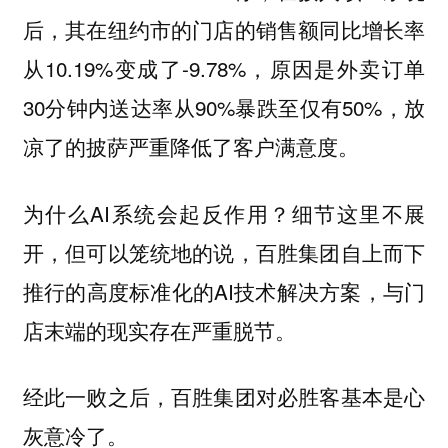
后，其在纽约市的门店的销售额同比增长率
从10.19%变成了-9.78%，原因是外卖订单
30分钟内送达率从90%暴跌至仅有50%，放
凉了的披萨严重降低了客户满意度。
为什么AI系统会起反作用？细节这里不展
开，但可以笼统地的说，百胜集团自上而下
推行的高度标准化的AI技术解决方案，与门
店末端的现实存在严重脱节。
经此一败之后，百胜集团对必胜客基本是心
灰意冷了。