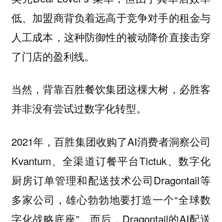
低、加盟商背负着远高于竞争对手的租金与
人工成本，这种防御性的被动降价直接击穿
了门店的盈利线。
当然，背靠百胜餐饮集团这棵大树，必胜客
并非没有尝试过数字化转型。
2021年，百胜集团收购了AI消费者洞察公司
Kvantum、全渠道订餐平台Tictuk、数字化
厨房订单管理和配送技术公司Dragontail等
多家公司，雄心勃勃地要打造一个“全球数
字化战略底座”。而后，Dragontail的AI配送