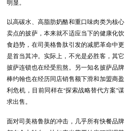
明显。
以高碳水、高脂肪奶酪和重口味肉类为核心
卖点的披萨，本来就不适应当下的健康化饮
食趋势，在司美格鲁肽引发的减肥革命中更
是首当其冲。实际上，不光是必胜客，其它
披萨连锁也在经受煎熬。另一知名披萨品牌
棒约翰也在经历同店销售额下滑和加盟商盈
利危机，目前同样在“探索战略替代方案”谋
求出售。
面对司美格鲁肽的冲击，几乎所有快餐品牌