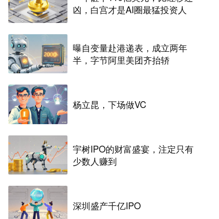
凶，白宫才是AI圈最猛投资人
曝自变量赴港递表，成立两年
半，字节阿里美团齐抬轿
杨立昆，下场做VC
宇树IPO的财富盛宴，注定只有
少数人赚到
深圳盛产千亿IPO