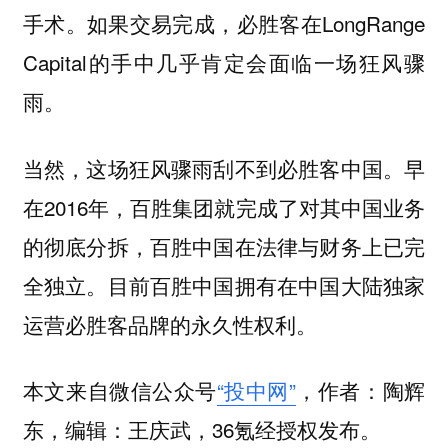
手术。如果交易完成，必胜客在LongRange
Capital的手中几乎肯定会面临一场狂风骤
雨。
当然，这场狂风骤雨刮不到必胜客中国。早
在2016年，百胜集团就完成了对其中国业务
的彻底分拆，百胜中国在法律与财务上已完
全独立。目前百胜中国拥有在中国大陆独家
运营必胜客品牌的永久性权利。
本文来自微信公众号
“投中网”
，作者：陶辉
东，编辑：王庆武，36氪经授权发布。