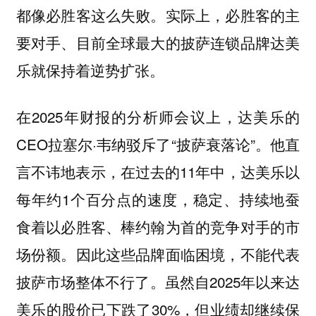
都像必胜客这么失败。实际上，必胜客的主
要对手、目前全球最大的披萨连锁品牌达美
乐就保持着逆势扩张。
在2025年财报的分析师会议上，达美乐的
CEO拉塞尔·韦纳驳斥了“披萨衰落论”。他直
言不讳地表示，在过去的11年中，达美乐以
每年约1个百分点的速度，稳定、持续地蚕
食着以必胜客、棒约翰为首的竞争对手的市
场份额。因此这些品牌面临困境，不能代表
披萨市场整体不行了。虽然自2025年以来达
美乐的股价已下跌了30%，但业绩却继续保