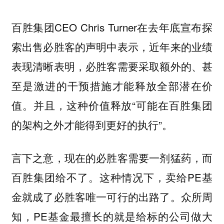
百胜集团CEO Chris Turner在去年底宣布探
索出售必胜客的声明中表示，近年来的业绩
表现清晰表明，必胜客需要采取额外的、甚
至是激进的干预措施才能释放全部潜在价
值。并且，这种价值释放“可能在百胜集团
的架构之外才能得到更好的执行”。
言下之意，现在的必胜客需要一剂猛药，而
百胜集团给不了。这种情况下，卖给PE基
金就成了必胜客唯一可行的出路了。众所周
知，PE基金最擅长的就是给标的公司做大