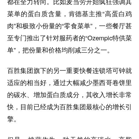
都在全力转向。比如麦当劳开始疯狂强调其
菜单的蛋白质含量，肯德基主推“高蛋白鸡
肉”和极致小份量的“零食菜单”，一些餐厅甚
至专门推出了针对服药者的“Ozempic特供菜
单”，把份量和价格均削减三分之一。
百胜集团旗下的另一重要快餐连锁塔可钟就
适应的相当好，通过大幅减少墨西哥卷饼里
的碳水、增加蛋白质成分，其收入增长非常
快，目前已经成为百胜集团最核心的增长引
擎。