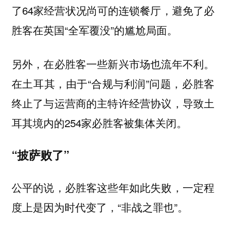
了64家经营状况尚可的连锁餐厅，避免了必
胜客在英国“全军覆没”的尴尬局面。
另外，在必胜客一些新兴市场也流年不利。
在土耳其，由于“合规与利润”问题，必胜客
终止了与运营商的主特许经营协议，导致土
耳其境内的254家必胜客被集体关闭。
“披萨败了”
公平的说，必胜客这些年如此失败，一定程
度上是因为时代变了，“非战之罪也”。