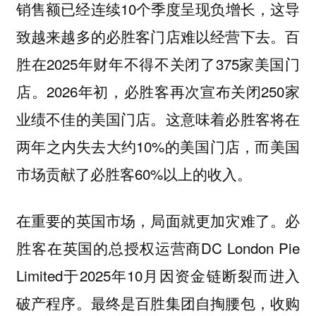
销售额已经连续10个季度呈现负增长，这导
致越来越多的必胜客门店难以经营下去。百
胜在2025年财年不得不关闭了375家美国门
店。2026年初，必胜客再次宣布关闭250家
业绩不佳的美国门店。这意味着必胜客将在
两年之内失去大约10%的美国门店，而美国
市场贡献了必胜客60%以上的收入。
在重要的英国市场，局面就更加灾难了。必
胜客在英国的总授权运营商DC London Pie
Limited于2025年10月因资金链断裂而进入
破产程序。最终是百胜集团自掏腰包，收购