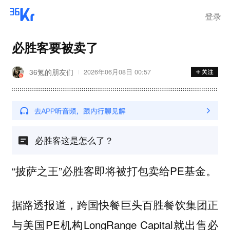
离岗
登录
必胜客要被卖了
36氪的朋友们
2026年06月08日 00:57
必胜客这是怎么了？
“披萨之王”必胜客即将被打包卖给PE基金。
据路透报道，跨国快餐巨头百胜餐饮集团正
与美国PE机构LongRange Capital就出售必