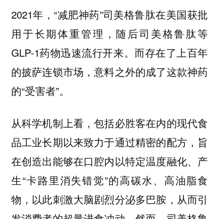
2021年，“减肥神药”司美格鲁肽在美国获批
用于长期体重管理，随后司美格鲁肽等
GLP-1药物迅速流行开来。而存在了上百年
的披萨连锁市场，意料之外的成了这款神药
的“受害者”。
从科学机制上看，包括必胜客在内的现代食
品工业长期以来致力于通过精密的配方，旨
在创造出能够在口腔内以特定温度融化、产
生“卡路里消失错觉”的高碳水、高油脂食
物，以此刺激大脑剧烈分泌多巴胺，从而引
发消费者的超量进食冲动。然而，司美格鲁