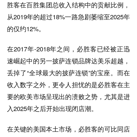
胜客在百胜集团总收入结构中的贡献比例，
从2019年的超过18%一路急剧萎缩至2025年
的仅约12%。
在2017年-2018年之间，必胜客已经被正迅
速崛起中的另一披萨连锁品牌达美乐超越，
丢掉了“全球最大的披萨连锁”的宝座。而在
收入数字之外，更令人担忧的是必胜客在主
要的欧美市场呈现出的溃败之势，尤其是进
入2025年之后开始出现闭店潮。
在关键的美国本土市场，必胜客的可比同店