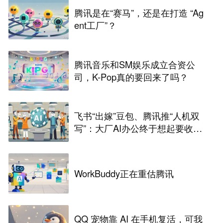
腾讯是在“赛马”，还是在打造 “Ag
ent工厂”？
腾讯音乐和SM娱乐成立合资公
司，K-Pop真的要回来了吗？
飞书“出嫁”豆包、腾讯推“人机双
写”：大厂AI办公终于想起要收费
了
WorkBuddy正在重估腾讯
QQ 宠物靠 AI 在手机复活，可我