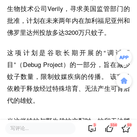
生物技术公司Verily，寻求美国监管部门的
批准，计划在未来两年内在加利福尼亚州和
佛罗里达州投放多达3200万只蚊子。
这项计划是谷歌长期开展的“调试项
目”（Debug Project）的一部分，旨在减少
蚊子数量，限制蚊媒疾病的传播。 该项目
依赖于释放经过特殊培育、无法产生可育后
代的雄蚊。
当这些雄蚊与野生雌蚊交配时，蚊卵无法孵
3
334
59
写评论...
化，从而在多个繁殖周期内逐渐减少蚊子的