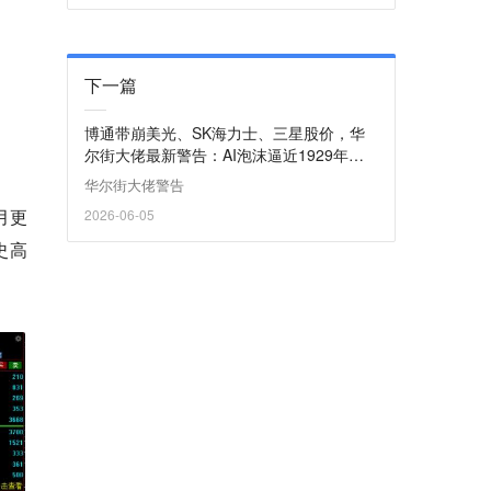
下一篇
博通带崩美光、SK海力士、三星股价，华
尔街大佬最新警告：AI泡沫逼近1929年大
萧条前夕
华尔街大佬警告
月更
2026-06-05
史高