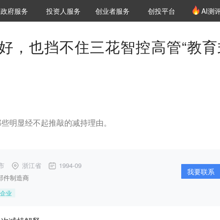
创投发布
项目推荐
核心服务
LP源计划
政府服务
投资人服务
创业者服务
创投平台
AI测
36氪Pro
VClub
VClub投资机构库
创投氪堂
城市之窗
投资机构职位推介
企业入驻
投资人认证
好，也挡不住三花智控高管“教育
那些明显经不起推敲的减持理由。
市
浙江省
1994-09
我要联系
部件制造商
企业