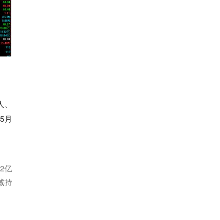
人、
5月
2亿
减持