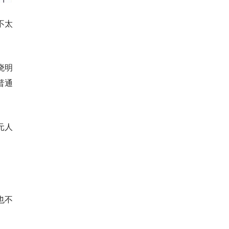
不太
晓明
普通
元人
也不