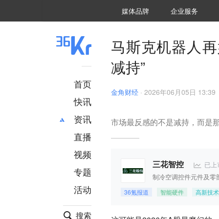
36氪Auto
数字时氪
企业号
未来消费
智能涌现
未来城市
启动Power on
媒体品牌
企业服务
企服点评
36氪出海
36氪研究院
潮生TIDE
36氪企服点评
36Kr研究院
36氪财经
职场bonus
36碳
后浪研究所
36Kr创新咨询
暗涌Waves
硬氪
氪睿研究院
马斯克机器人再
减持”
首页
金角财经
·
2026年06月05日 13:39
快讯
资讯
市场最反感的不是减持，而是
直播
最新
推荐
创投
财经
视频
汽车
AI
已上
三花智控
专题
科技
项目推荐
制冷空调控件元件及零
活动
专精特新
安徽
36氪报道
智能硬件
高新技术
搜索