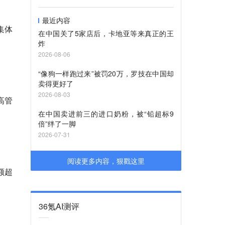
最近内容
集体
在中国关了5家店后，卡地亚等来真正的王
炸
2026-08-06
“像狗一样跑过来”被罚20万，罗技在中国却
卖得更好了
2026-08-03
高管
在中国卖进前三的进口奶粉，被“铅超标9
倍”绊了一脚
2026-07-31
阅读更多内容，狠戳这里
额超
36氪AI测评