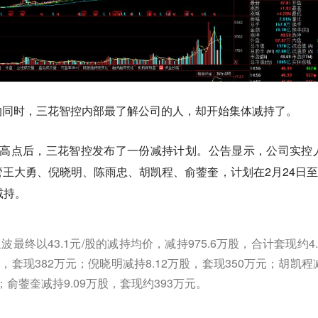
的同时，三花智控内部最了解公司的人，却开始集体减持了。
历史高点后，三花智控发布了一份减持计划。公告显示，公司实控
王大勇、倪晓明、陈雨忠、胡凯程、俞蓥奎，计划在2月24日至
减持。
最终以43.1元/股的减持均价，减持975.6万股，合计套现约4.
股，套现382万元；倪晓明减持8.12万股，套现350万元；胡凯程
元；俞蓥奎减持9.09万股，套现约393万元。