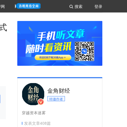
评网
搜索
登录
式
金角财经
特邀作者
穿越资本迷雾
发表文章
408
篇