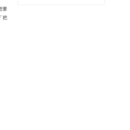
想要
「把