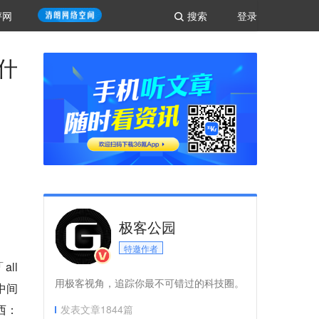
评网
搜索
登录
有什
极客公园
特邀作者
all
用极客视角，追踪你最不可错过的科技圈。
中间
西：
发表文章
1844
篇