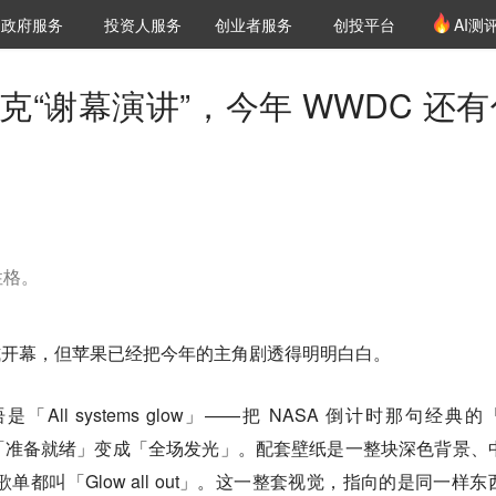
创投发布
项目推荐
核心服务
LP源计划
政府服务
投资人服务
创业者服务
创投平台
AI测
36氪Pro
VClub
VClub投资机构库
创投氪堂
城市之窗
投资机构职位推介
企业入驻
投资人认证
 和库克“谢幕演讲”，今年 WWDC 还
性格。
正式开幕，但苹果已经把今年的主角剧透得明明白白。
「All systems glow」——把 NASA 倒计时那句经典的「
字，从「准备就绪」变成「全场发光」。配套壁纸是一整块深色背景、
歌单都叫「Glow all out」。这一整套视觉，指向的是同一样东