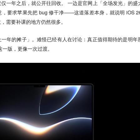
仅仅一年之后，就公开往回收。
一边是官网上「全场发光」的盛
要求苹果先把 bug 修干净——这道落差本身，就说明 iOS 26
意，需要补课的地方仍然很多。
上一年的摊子」。难怪已经有人在讨论：真正值得期待的是明年
今年这一版，更像一次过渡。