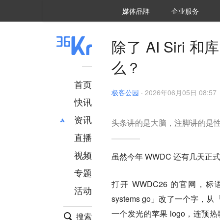
36氪Auto
数字时氪
企业号
未来消费
智能涌现
未来城市
启动Power on
媒体品牌
企业服务
企服点评
36氪出海
36氪研究院
潮生TIDE
36氪企服点评
36Kr研究院
36氪财经
职场bonus
36碳
后浪研究所
36Kr创新咨询
暗涌Waves
硬氪
氪睿研究院
除了 AI Siri
么？
首页
极客公园
·
2026年06月05日 08:57
快讯
资讯
​头条讲的是大脑，注脚讲的是
直播
最新
推荐
创投
财经
视频
虽然今年 WWDC 还有几天
汽车
AI
专题
科技
项目推荐
打开 WWDC26 的官网，标语是
活动
专精特新
安徽
systems go」改了一个
一个发光的苹果 logo，连预热
搜索