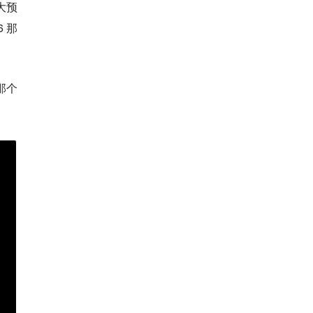
大预
 那
那个