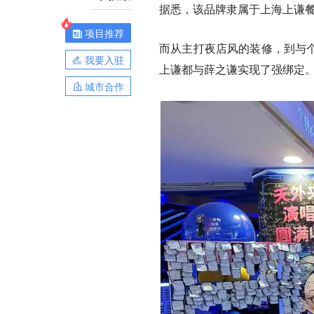
据悉，该品牌隶属于上海上谦
项目推荐
而从主打夜店风的装修，到与个
我要入驻
上谦都与薛之谦实现了强绑定
城市合作