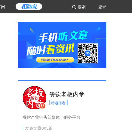
评网
搜索
登录
餐饮老板内参
特邀作者
餐饮产业链头部媒体与服务平台
发表文章
803
篇