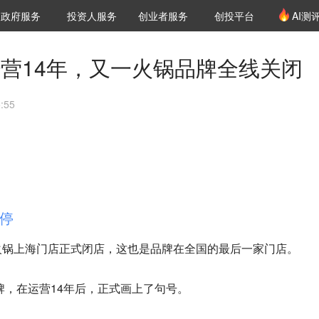
创投发布
项目推荐
核心服务
LP源计划
政府服务
投资人服务
创业者服务
创投平台
AI测
36氪Pro
VClub
VClub投资机构库
创投氪堂
城市之窗
投资机构职位推介
企业入驻
投资人认证
经营14年，又一火锅品牌全线关闭
:55
停
火锅上海门店正式闭店，这也是品牌在全国的最后一家门店。
牌，在运营14年后，正式画上了句号。