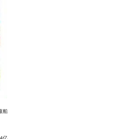
涨船
4亿