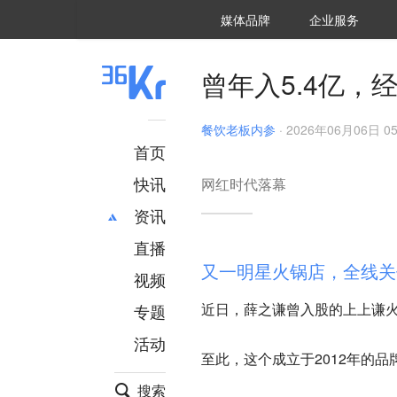
36氪Auto
数字时氪
企业号
未来消费
智能涌现
未来城市
启动Power on
媒体品牌
企业服务
企服点评
36氪出海
36氪研究院
潮生TIDE
36氪企服点评
36Kr研究院
36氪财经
职场bonus
36碳
后浪研究所
36Kr创新咨询
暗涌Waves
硬氪
氪睿研究院
曾年入5.4亿，
餐饮老板内参
·
2026年06月06日 05
首页
快讯
网红时代落幕
资讯
直播
最新
推荐
又一明星火锅店，全线关
创投
财经
视频
汽车
AI
近日，薛之谦曾入股的上上谦
专题
科技
项目推荐
活动
专精特新
安徽
至此，这个成立于2012年的品
搜索