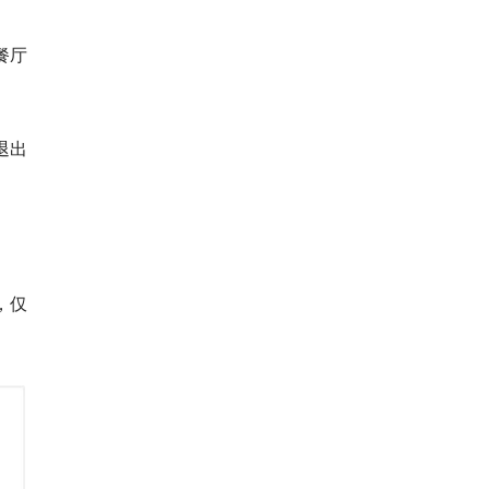
餐厅
退出
，仅