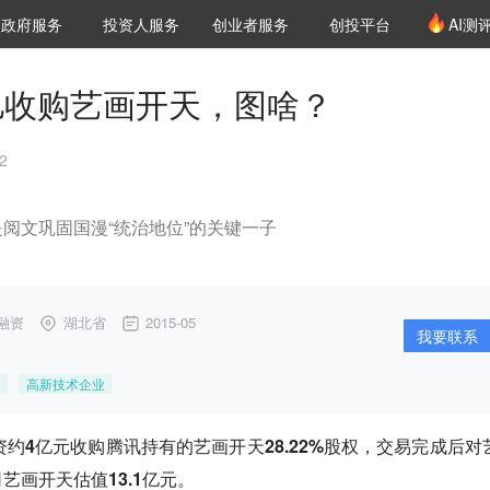
创投发布
项目推荐
核心服务
LP源计划
政府服务
投资人服务
创业者服务
创投平台
AI测
36氪Pro
VClub
VClub投资机构库
创投氪堂
城市之窗
投资机构职位推介
企业入驻
投资人认证
7亿收购艺画开天，图啥？
2
阅文巩固国漫“统治地位”的关键一子
融资
湖北省
2015-05
我要联系
高新技术企业
资约4亿元
收购腾讯持有的
艺画开天28.22%股权
，交易完成后对
司艺画开天
估值13.1亿元。