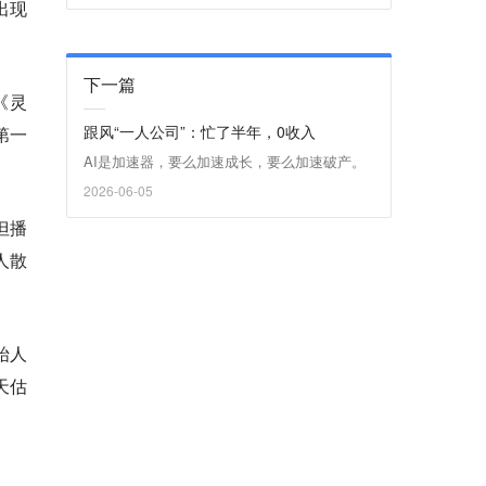
出现
下一篇
《灵
跟风“一人公司”：忙了半年，0收入
第一
AI是加速器，要么加速成长，要么加速破产。
2026-06-05
但播
人散
始人
天
估