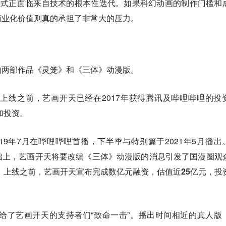
模式正面临来自技术的根本性迭代。如果科幻动画的制作门槛和
商业化价值则真的承担了非常大的压力。
的两部作品《灵笼》和《三体》动漫版。
》上线之前，艺画开天已经在2017年获得腾讯及哔哩哔哩的投
加投资。
19年7月在哔哩哔哩首播，下半季与特别篇于2021年5月播出
础上，艺画开天将要改编《三体》动漫版的消息引发了国漫圈观
体》上线之前，艺画开天宣布完成数亿元融资，
估值近25亿元
，投
却给了艺画开天的支持者们“致命一击”。播出时间相近的真人版