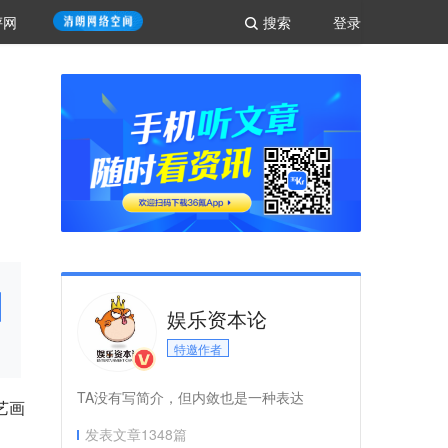
评网
搜索
登录
娱乐资本论
特邀作者
TA没有写简介，但内敛也是一种表达
艺画
发表文章
1348
篇