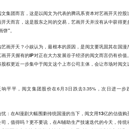
阅文集团而言，这是以阅文为代表的腾讯系资本对艺画开天控股
画开天而言，这是股东之间的交易，
艺画开天并没有从中获得更
画饼”。
购艺画开天？小娱认为，最根本的原因，
是阅文要巩固其在国漫
艺画开天握有的IP
对正在大力发展谷子经济的阅文而言仍有价值
将股权更近一步集中于阅文这个上市公司主体，会让市场对阅文
响平平，阅文集团股价在6月3日跌去3.35%，次日进一步
隐忧：在AI漫剧大幅围剿传统国漫的当下，
阅文用13亿的估值购
公司，
值得吗？更不要说，在AI辅助生产技速迭代的今天，传统