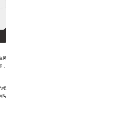
由腾
涨，
的绝
而阅