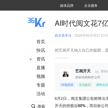
36氪Auto
数字时氪
企业号
未来消费
智能涌现
未来城市
启动Power on
媒体品牌
企业服务
企服点评
36氪出海
36氪研究院
潮生TIDE
36氪企服点评
36Kr研究院
36氪财经
职场bonus
36碳
后浪研究所
36Kr创新咨询
暗涌Waves
硬氪
氪睿研究院
AI时代阅文花
娱乐资本论
·
2026年06月05日 03:3
首页
快讯
把艺画开天纳入自己的版图，是
资讯
直播
最新
推荐
股权
艺画开天
创投
财经
视频
原创动画制作公司
汽车
AI
专题
36氪报道
文化娱乐
瞪羚企业
科技
项目推荐
活动
专精特新
安徽
6月2日，阅文集团公告称将
出
开天的
持股近60%
，而目标公
搜索