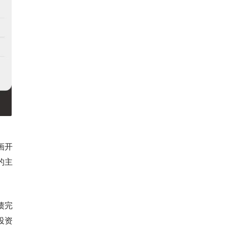
画开
的主
债完
投资