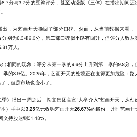
8.7分与3.7分的豆瓣评分，甚至动漫版《三体》在播出期间还
件。
》播出，为艺画开天挽回了部分口碑。然而，从当前数据来看，
分别为8.3和9.0分，第二部口碑似乎略有回升，但评分人数从
.81万人。
出相同的现象：评分从第一季的9.6分上升到第二季的9.8分，
二季的3.9亿。2025年，艺画开天的处境正在变得更加危险：
路
高了，但是市场也变小了。
第二季》播出一周之后，阅文集团官宣“大举介入”艺画开天，从
创
资本）
手中以
3.25亿
元收购艺画开天
26.67%的股份
，此时艺画开
文持股达到31.48%。
？