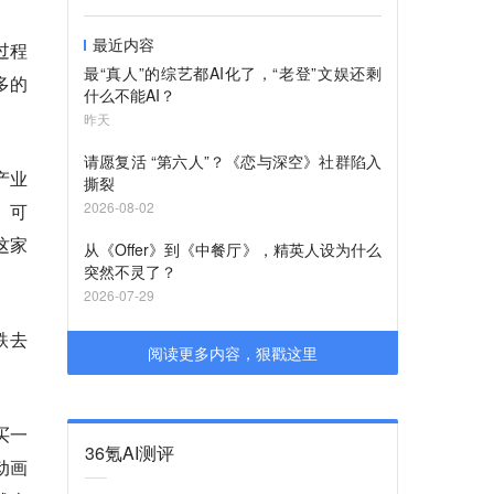
最近内容
过程
最“真人”的综艺都AI化了，“老登”文娱还剩
多的
什么不能AI？
昨天
请愿复活 “第六人”？《恋与深空》社群陷入
产业
撕裂
2026-08-02
。可
这家
从《Offer》到《中餐厅》，精英人设为什么
突然不灵了？
2026-07-29
跌去
阅读更多内容，狠戳这里
买一
36氪AI测评
动画