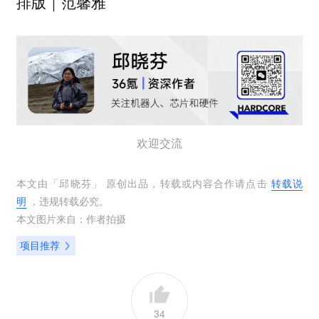
排版｜范馨雅
欢迎交流
本文由「
邱晓芬
」 原创出品，转载或内容合作请点击
转载说
明
，违规转载必究。
本文图片来自：
作者拍摄
项目推荐
34