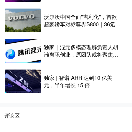
册」
沃尔沃中国全面"吉利化"，首款
超豪轿车对标尊界S800｜36氪独
家
独家｜混元多模态理解负责人胡
瀚离职创业，原团队或将聚焦世
界模型
独家 | 智谱 ARR 达到10 亿美
元，半年增长 15 倍
评论区