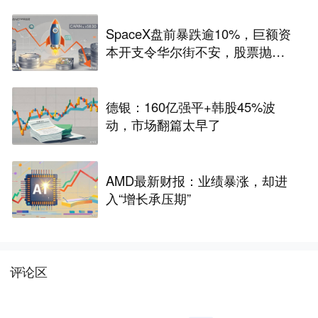
SpaceX盘前暴跌逾10%，巨额资
本开支令华尔街不安，股票抛
售“难以抗拒”
德银：160亿强平+韩股45%波
动，市场翻篇太早了
AMD最新财报：业绩暴涨，却进
入“增长承压期”
评论区