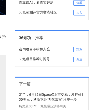
选靠谱AI，看真实评测
查看
36氪AI测评官方交流社区
加入
 搭
36氪项目推荐
咨询项目审核和入驻
联系
36氪项目推荐订阅号
关注
下一篇
定了，6月12日SpaceX上市交易，发行价1
35美元，马斯克距"万亿富翁"只差一步
历史最大IPO：规模碾压沙特阿美