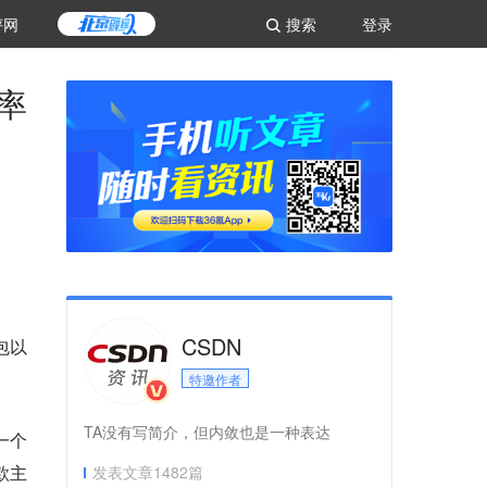
评网
搜索
登录
功率
CSDN
包以
特邀作者
TA没有写简介，但内敛也是一种表达
一个
余款主
发表文章
1482
篇