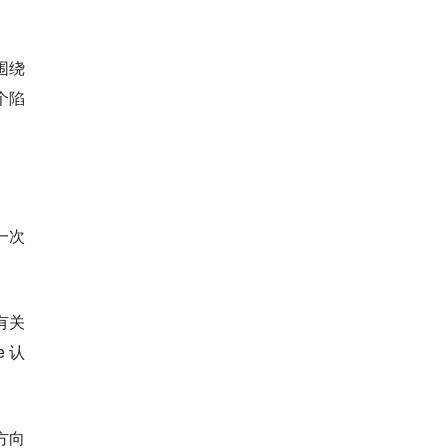
并围绕
个陷
一次
有关
e 认
方向