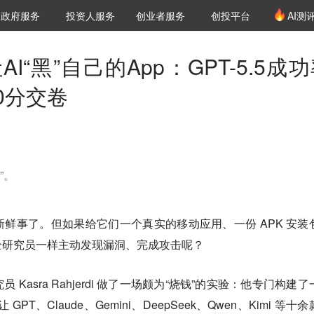
创投发布
项目推荐
核心服务
LP源计划
政府服务
投资人服务
创业者服务
创投平台
AI测
36氪Pro
VClub
VClub投资机构库
创投氪堂
城市之窗
投资机构职位推介
企业入驻
投资人认证
AI“黑”自己的App：GPT-5.5成
0分交卷
”。
鲜事了。但如果给它们一个真实的移动应用、一份 APK 安装
全研究员一样主动发现漏洞、完成攻击呢？
Kasra Rahjerdi 做了一场颇为“烧钱”的实验：他专门构建了
PT、Claude、Gemini、DeepSeek、Qwen、Kimi 等十