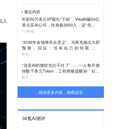
最近内容
年薪50万美元VP最先“下岗”，Visa刚砸24亿
陷入
美元买AI公司，转身裁2600人，还“先砍高
管”？
7小时前
“2036年金钱将失去意义”，马斯克抛出大胆
预测，回应：没有自己的特斯拉与
SpaceX、创办OpenAI的初衷
昨天
“连卖AI的微软也扛不住了”……一人每月烧
掉数千美元Token，工程师被提醒别「狂刷
Token」，并开始对AI消耗“限额”
昨天
阅读更多内容，狠戳这里
36氪AI测评