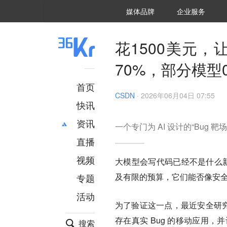
36氪Auto
数字时氪
企业号
未来消费
智能涌现
未来城市
启动Power on
媒体品牌
企业服务
企服点评
36氪出海
36氪研究院
潮生TIDE
36氪企服点评
36Kr研究院
36氪财经
职场bonus
36碳
后浪研究所
36Kr创新咨询
暗涌Waves
硬氪
氪睿研究院
花1500美元，让
70%，部分模型
首页
CSDN
·
2026年06月04日 07:55
快讯
资讯
一个专门为 AI 设计的“Bug 靶场
直播
最新
推荐
创投
财经
视频
大模型会写代码已经不是什么新
汽车
AI
及有限的预算，它们能否像安
专题
科技
项目推荐
活动
专精特新
安徽
为了验证这一点，最近安全研究员 
存在真实 Bug 的移动应用，并让 G
搜索