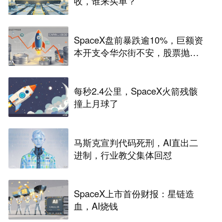
收，谁来买单？
SpaceX盘前暴跌逾10%，巨额资
本开支令华尔街不安，股票抛
售“难以抗拒”
每秒2.4公里，SpaceX火箭残骸
撞上月球了
马斯克宣判代码死刑，AI直出二
进制，行业教父集体回怼
SpaceX上市首份财报：星链造
血，AI烧钱